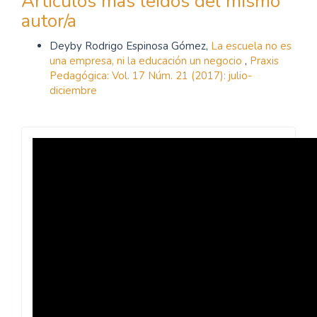
Artículos más leídos del mismo
autor/a
Deyby Rodrigo Espinosa Gómez,
La escuela no es
una empresa, ni la educación un negocio
,
Praxis
Pedagógica: Vol. 17 Núm. 21 (2017): julio-
diciembre
Revista
Praxis
Pedagógica