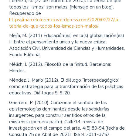
Lorenzo, M. (27 de febrero de 2020). La teoría de que
todos los “ismos” son malos. [Mensaje en un blog].
Recuperado de
https://marcelolorenzo.wordpress.com/2020/02/27/la-
teoria-de-que-todos-los-ismos-son-malos/
Mejía, M. (2011) Educación(es) en la(s) globalización(es)
II: Entre el pensamiento único y la nueva crítica.
Asociación Civil Universidad de Ciencias y Humanidades,
Fondo Editorial.
Mélich, J. (2012). Filosofía de la finitud. Barcelona:
Herder.
Méndez, J. Mario (2012), El diálogo “interpedagógico”
como estrategia para la transformación de las prácticas
educativas. Diá-logos 9, 9-20.
Guerrero, P. (2010). Corazonar el sentido de las
epistemologías dominantes desde las sabidurías
insurgentes, para construir sentidos otros de la
existencia (primera parte). Calle14: revista de
investigación en el campo del arte, 4(5),80-94.[fecha de
Consulta 25 de Abril de 2021]. ISSN: 2011-3757.