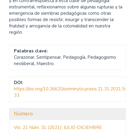
y en contrarrespuesta a esta clase de pedagogía
instrumental, reflexionamos sobre algunas rupturas y la
emergencia de siembras pedagógicas como otras
posibles formas de resistir, insurgir y transcender la
frialdad y arrogancia de la colonialidad en nuestra
región.
Palabras clave:
Corazonar, Sentipensar, Pedagogía, Pedagogismo
neoliberal, Maestro.
DOI:
https://doi.org/10.26620/uniminuto.praxis.21.31.2021.5-
33
Detalles
Número
del
Vol. 21 Núm. 31 (2021): JULIO-DICIEMBRE
artículo