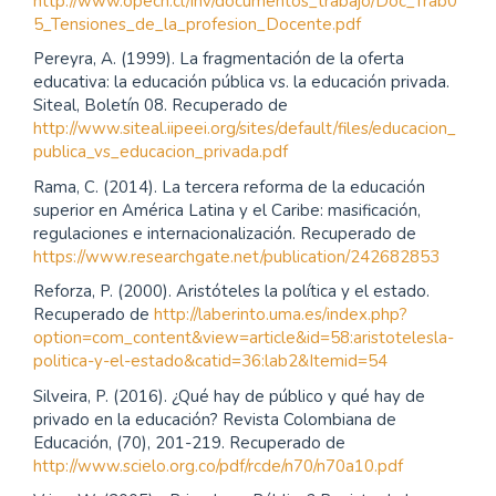
http://www.opech.cl/inv/documentos_trabajo/Doc_Trab0
5_Tensiones_de_la_profesion_Docente.pdf
Pereyra, A. (1999). La fragmentación de la oferta
educativa: la educación pública vs. la educación privada.
Siteal, Boletín 08. Recuperado de
http://www.siteal.iipeei.org/sites/default/files/educacion_
publica_vs_educacion_privada.pdf
Rama, C. (2014). La tercera reforma de la educación
superior en América Latina y el Caribe: masificación,
regulaciones e internacionalización. Recuperado de
https://www.researchgate.net/publication/242682853
Reforza, P. (2000). Aristóteles la política y el estado.
Recuperado de
http://laberinto.uma.es/index.php?
option=com_content&view=article&id=58:aristotelesla-
politica-y-el-estado&catid=36:lab2&Itemid=54
Silveira, P. (2016). ¿Qué hay de público y qué hay de
privado en la educación? Revista Colombiana de
Educación, (70), 201-219. Recuperado de
http://www.scielo.org.co/pdf/rcde/n70/n70a10.pdf