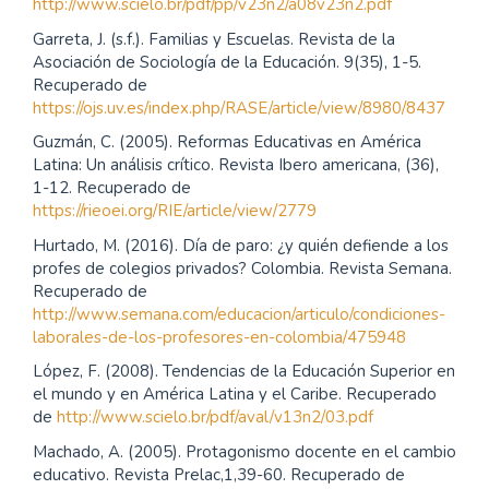
http://www.scielo.br/pdf/pp/v23n2/a08v23n2.pdf
Garreta, J. (s.f.). Familias y Escuelas. Revista de la
Asociación de Sociología de la Educación. 9(35), 1-5.
Recuperado de
https://ojs.uv.es/index.php/RASE/article/view/8980/8437
Guzmán, C. (2005). Reformas Educativas en América
Latina: Un análisis crítico. Revista Ibero americana, (36),
1-12. Recuperado de
https://rieoei.org/RIE/article/view/2779
Hurtado, M. (2016). Día de paro: ¿y quién defiende a los
profes de colegios privados? Colombia. Revista Semana.
Recuperado de
http://www.semana.com/educacion/articulo/condiciones-
laborales-de-los-profesores-en-colombia/475948
López, F. (2008). Tendencias de la Educación Superior en
el mundo y en América Latina y el Caribe. Recuperado
de
http://www.scielo.br/pdf/aval/v13n2/03.pdf
Machado, A. (2005). Protagonismo docente en el cambio
educativo. Revista Prelac,1,39-60. Recuperado de