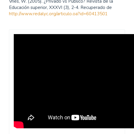
Vries, W. (2005). ¿Privado vs Público? Revista de la
Educación superior, XXXVI (3), 2-4. Recuperado de
http://www.redalyc.org/articulo.oa?id=60413501
Revista
Praxis
Pedagógica