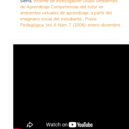
Sierra,
Informe de investigación Grupo Ambientes
de Aprendizaje Competencias del tutor en
ambientes virtuales de aprendizaje, a partir del
imaginario social del estudiante
,
Praxis
Pedagógica: Vol. 6 Núm. 7 (2006): enero-diciembre
Revista
Praxis
Pedagógica