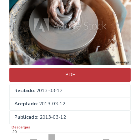
lateral
del
artículo
PDF
Recibido:
2013-03-12
Aceptado:
2013-03-12
Publicado:
2013-03-12
Descargas