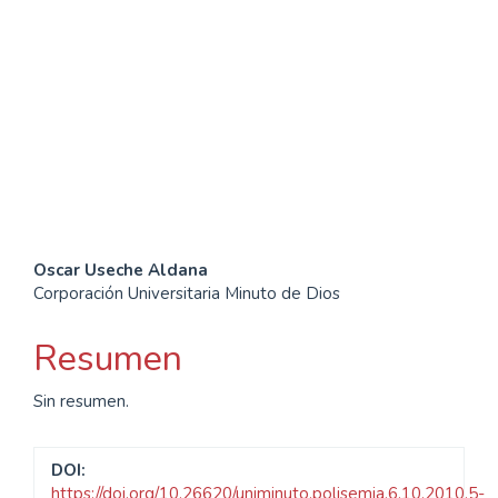
SDG10: Reduced
inequalities (13%)
SDG11: Sustainable cities
and communities (10%)
Contenido
Oscar Useche Aldana
Corporación Universitaria Minuto de Dios
principal
del
Resumen
artículo
Sin resumen.
DOI:
https://doi.org/10.26620/uniminuto.polisemia.6.10.2010.5-