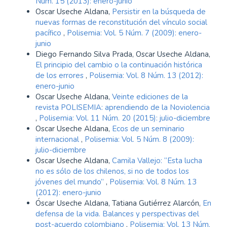
Núm. 15 (2013): enero-junio
Oscar Useche Aldana,
Persistir en la búsqueda de
nuevas formas de reconstitución del vínculo social
pacífico
,
Polisemia: Vol. 5 Núm. 7 (2009): enero-
junio
Diego Fernando Silva Prada, Oscar Useche Aldana,
El principio del cambio o la continuación histórica
de los errores
,
Polisemia: Vol. 8 Núm. 13 (2012):
enero-junio
Oscar Useche Aldana,
Veinte ediciones de la
revista POLISEMIA: aprendiendo de la Noviolencia
,
Polisemia: Vol. 11 Núm. 20 (2015): julio-diciembre
Oscar Useche Aldana,
Ecos de un seminario
internacional
,
Polisemia: Vol. 5 Núm. 8 (2009):
julio-diciembre
Oscar Useche Aldana,
Camila Vallejo: “Esta lucha
no es sólo de los chilenos, si no de todos los
jóvenes del mundo”
,
Polisemia: Vol. 8 Núm. 13
(2012): enero-junio
Óscar Useche Aldana, Tatiana Gutiérrez Alarcón,
En
defensa de la vida. Balances y perspectivas del
post-acuerdo colombiano
,
Polisemia: Vol. 13 Núm.