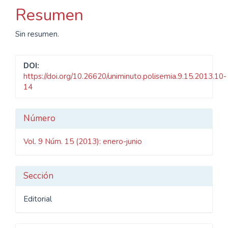
artículo
Resumen
Sin resumen.
DOI:
https://doi.org/10.26620/uniminuto.polisemia.9.15.2013.10-
14
Detalles
Número
del
Vol. 9 Núm. 15 (2013): enero-junio
artículo
Sección
Editorial