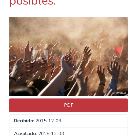
posibles.
Barra
lateral
del
artículo
PDF
Recibido:
2015-12-03
Aceptado:
2015-12-03