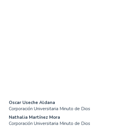
SDG3: Good health and
well-being (15%)
SDG10: Reduced
inequalities (13%)
SDG11: Sustainable cities
and communities (10%)
Contenido
Oscar Useche Aldana
Corporación Universitaria Minuto de Dios
principal
Nathalia Martínez Mora
del
Corporación Universitaria Minuto de Dios