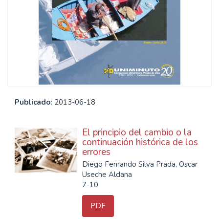
Publicado:
2013-06-18
El principio del cambio o la
continuación histórica de los
errores
Diego Fernando Silva Prada, Oscar
Useche Aldana
7-10
PDF