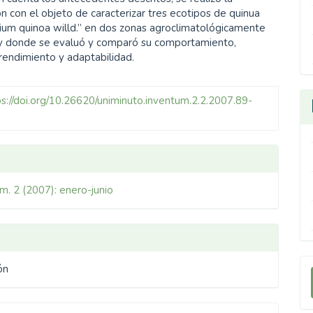
ón con el objeto de caracterizar tres ecotipos de quinua
um quinoa willd.” en dos zonas agroclimatológicamente
 y donde se evaluó y comparó su comportamiento,
 rendimiento y adaptabilidad.
ps://doi.org/10.26620/uniminuto.inventum.2.2.2007.89-
les
o
m. 2 (2007): enero-junio
ulo
E
ón
u