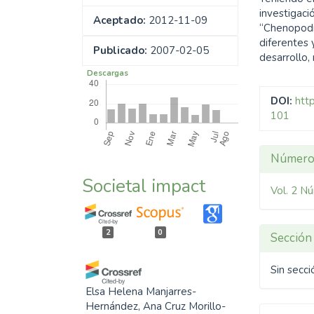
investigaci
Aceptado:
2012-11-09
“Chenopodi
diferentes
Publicado:
2007-02-05
desarrollo,
Descargas
DOI:
htt
101
Detal
Númer
del
Societal impact
Vol. 2 Nú
artíc
2
0
Sección
Sin secci
Elsa Helena Manjarres-
Hernández, Ana Cruz Morillo-