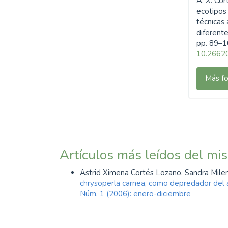
A. X. Cor
SDG2: Zero hunger (80%)
ecotipos
técnicas
SDG8: Decent work and
diferent
economic growth (7%)
pp. 89–1
10.26620
SDG12: Responsible
consumption and
Más fo
production (4%)
Artículos más leídos del mi
Astrid Ximena Cortés Lozano, Sandra Mile
chrysoperla carnea, como depredador del
Núm. 1 (2006): enero-diciembre