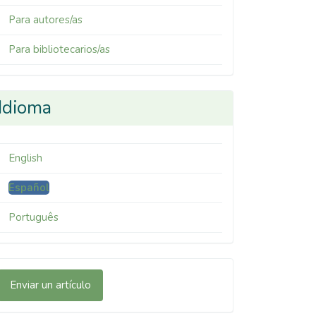
Para autores/as
Para bibliotecarios/as
Idioma
English
Español
Português
nviar
Enviar un artículo
n