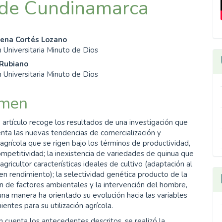
 de Cundinamarca
enido
mena Cortés Lozano
 Universitaria Minuto de Dios
ipal
 Rubiano
 Universitaria Minuto de Dios
ulo
men
 artículo recoge los resultados de una investigación que
nta las nuevas tendencias de comercialización y
agrícola que se rigen bajo los términos de productividad,
ompetitividad; la inexistencia de variedades de quinua que
agricultor características ideales de cultivo (adaptación al
n rendimiento); la selectividad genética producto de la
ón de factores ambientales y la intervención del hombre,
na manera ha orientado su evolución hacia las variables
entes para su utilización agrícola.
 cuenta los antecedentes descritos, se realizó la