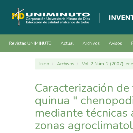
Navegación
principal
Contenido
principal
Barra
lateral
Revistas UNIMINUTO
Actual
Archivos
Avisos
Inicio
Archivos
Vol. 2 Núm. 2 (2007): ene
Caracterización de 
quinua " chenopod
mediante técnicas 
zonas agroclimato