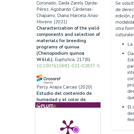
Coronado, Zaida Zarely Ojeda-
Se solici
Pérez, Agobardo Cárdenas-
de derech
Chaparro, Diana Marcela Arias-
edición, 
Moreno
(2021)
modalida
Characterization of the yield
otra form
components and selection of
culturale
materials for breeding
La
programs of quinoa
(Chenopodium quinoa
Da
Willd.).
Euphytica, 217(6).
Edu
10.1007/s10681-021-02837-5
par
int
co
pr
Percy Arapa Carcasi
(2020)
dec
Estudio del contenido de
que
humedad y el color de
panoja como indicador del
El 
tiempo adecuado de cosecha
de
de quinua (Chenopodium
fin
quinoa Willd.).
Revista
Cientifica I+D Aswan Science.