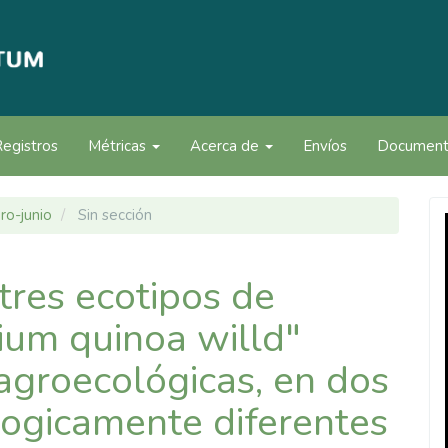
Registros
Métricas
Acerca de
Envíos
Documen
ro-junio
Sin sección
tres ecotipos de
ium quinoa willd"
agroecológicas, en dos
logicamente diferentes