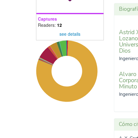
10.51392/rcidas.v1i1.1
Biografí
Captures
Readers:
12
Astrid
see details
Lozano
Univers
Dios
Ingenier
Alvaro 
Corpora
Minuto
Ingenier
Cómo ci