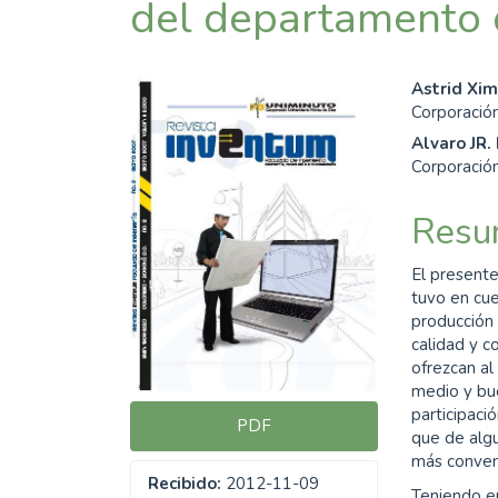
del departamento
Barra
Cont
Astrid Xi
Corporación
lateral
princ
Alvaro JR.
del
del
Corporación
artículo
artíc
Resu
El presente
tuvo en cue
producción 
calidad y c
ofrezcan al 
medio y bue
participaci
PDF
que de algu
más conveni
Recibido:
2012-11-09
Teniendo en