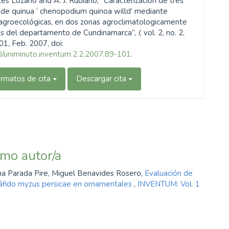
tés Lozano and A. J. Rubiano, “Caracterización de tres
 de quinua ‘ chenopodium quinoa willd’ mediante
 agroecológicas, en dos zonas agroclimatologicamente
es del departamento de Cundinamarca”,
I
, vol. 2, no. 2,
01, Feb. 2007, doi:
/uniminuto.inventum.2.2.2007.89-101
.
rmatos de cita
Descargar cita
smo autor/a
na Parada Pire, Miguel Benavides Rosero,
Evaluación de
 áfido myzus persicae en ornamentales
,
INVENTUM: Vol. 1