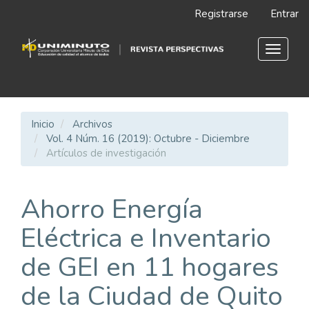
Navegación
Registrarse
Entrar
principal
Contenido
principal
Toggle
Barra
navigat
lateral
Inicio
Archivos
Vol. 4 Núm. 16 (2019): Octubre - Diciembre
Artículos de investigación
Ahorro Energía
Eléctrica e Inventario
de GEI en 11 hogares
de la Ciudad de Quito