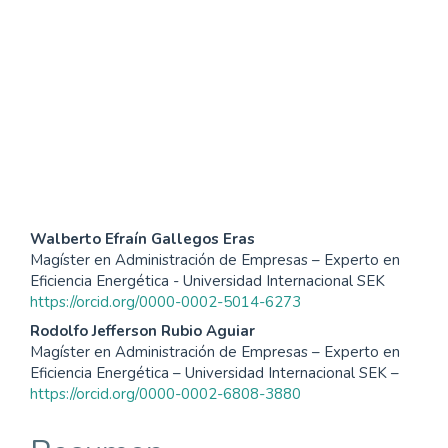
SDG4: Quality Education
(24%)
SDG12: Responsible
consumption and
production (9%)
Contenido
Walberto Efraín Gallegos Eras
Magíster en Administración de Empresas – Experto en
principal
Eficiencia Energética - Universidad Internacional SEK
https://orcid.org/0000-0002-5014-6273
del
Rodolfo Jefferson Rubio Aguiar
artículo
Magíster en Administración de Empresas – Experto en
Eficiencia Energética – Universidad Internacional SEK –
https://orcid.org/0000-0002-6808-3880