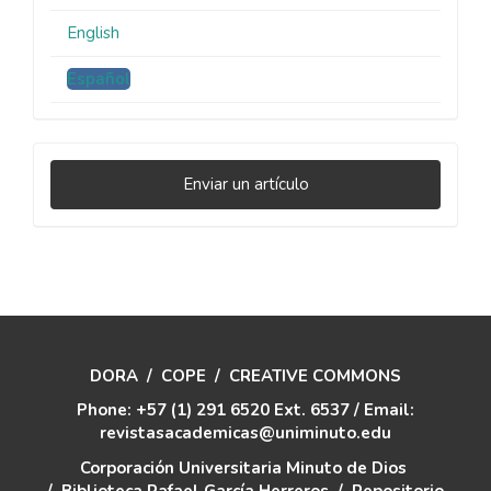
English
Español
Enviar
Enviar un artículo
un
artículo
DORA
/
COPE
/
CREATIVE COMMONS
Phone: +57 (1) 291 6520 Ext. 6537 / Email:
revistasacademicas@uniminuto.edu
Corporación Universitaria Minuto de Dios
/
Biblioteca Rafael García Herreros
/
Repositorio