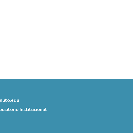
inuto.edu
ositorio Institucional