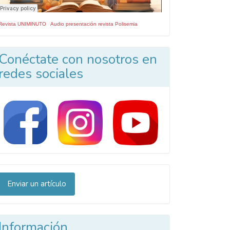
Revista UNIMINUTO
·
Audio presentación revista Polisemia
Conéctate con nosotros en
redes sociales
nviar
Enviar un artículo
n
rtículo
Información