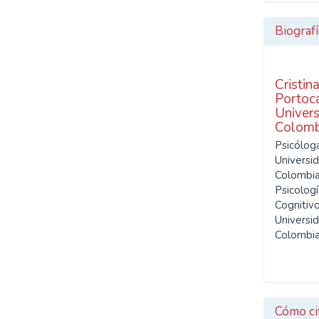
SDG10: Reduced
inequalities (2%)
Biografí
Cristin
Portoca
Univers
Colomb
Psicólog
Universi
Colombia
Psicologí
Cognitiv
Universi
Colombi
Cómo ci