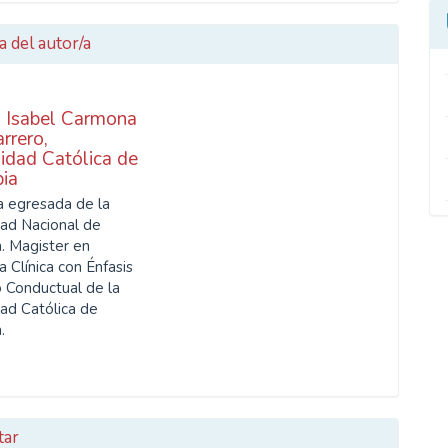
a del autor/a
a Isabel Carmona
rrero,
idad Católica de
ia
a egresada de la
dad Nacional de
. Magister en
a Clínica con Énfasis
o Conductual de la
dad Católica de
a.
tar