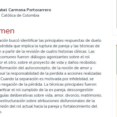
enido
sabel Carmona Portocarrero
d Católica de Colombia
ipal
men
ulo
ación buscó identificar las principales respuestas de duelo
 pérdida que implica la ruptura de pareja y las técnicas de
 a partir de la revisión de cuatro historias clínicas. Las
comunes fueron: diálogos agonizantes sobre el rol
r el otro, sobre el proyecto de vida y daños recibidos;
sformación del autoconcepto, de la noción de amor y
ibuir la responsabilidad de la perdida a acciones realizadas
. Cuando la separación es motivada por infidelidad, se
 negación de la pérdida. La técnicas principales fueron:
arificar el rol cumplido de la ex pareja, descongestión
guías deliberativas sobre vida, amor, divorcio, matrimonio,
eestructuración sobre atribuciones disfuncionales de la
isión del rol actual hacia la pareja y fortalecimiento del
o.