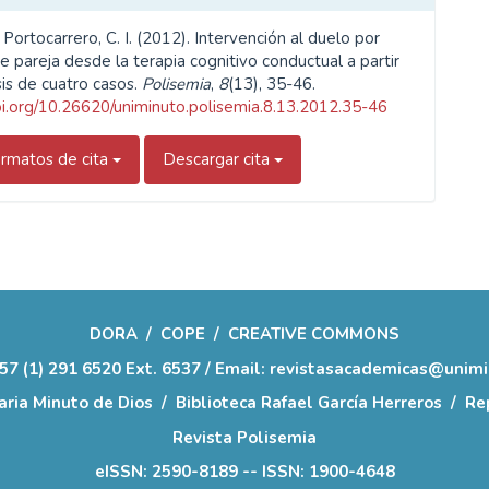
ortocarrero, C. I. (2012). Intervención al duelo por
e pareja desde la terapia cognitivo conductual a partir
sis de cuatro casos.
Polisemia
,
8
(13), 35-46.
doi.org/10.26620/uniminuto.polisemia.8.13.2012.35-46
rmatos de cita
Descargar cita
DORA
/
COPE
/
CREATIVE COMMONS
57 (1) 291 6520 Ext. 6537 / Email: revistasacademicas@unim
aria Minuto de Dios
/
Biblioteca Rafael García Herreros
/
Rep
Revista Polisemia
eISSN: 2590-8189 -- ISSN: 1900-4648