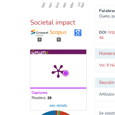
Palabras
Duelo, pa
Societal impact
DOI:
htt
46
0
0
Detal
Númer
del
Vol. 8 N
artíc
Sección
Captures
Artículos
Readers:
28
see details
Se solici