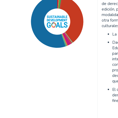
de derech
edición, 
modalida
otra form
culturale
La
Da
Edu
par
int
co
pr
dec
que
SDG16: Peace, Justice and
strong institutions (55%)
El 
de
SDG5: Gender equality
fin
(36%)