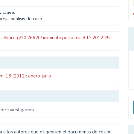
 clave:
reja, análisis de caso.
ps://doi.org/10.26620/uniminuto.polisemia.8.13.2012.35-
les
o
úm. 13 (2012): enero-junio
ulo
E
u
 de Investigación
a
ta a los autores que diligencien el documento de cesión