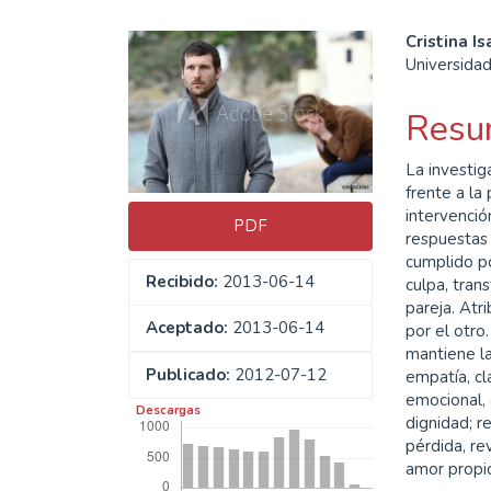
Barra
Cont
Cristina I
Universida
lateral
princ
del
del
Resu
artículo
artíc
La investig
frente a la
intervención
PDF
respuestas 
cumplido po
Recibido:
2013-06-14
culpa, tran
pareja. Atr
Aceptado:
2013-06-14
por el otro
mantiene la
Publicado:
2012-07-12
empatía, cl
emocional, 
Descargas
dignidad; r
pérdida, rev
amor propi