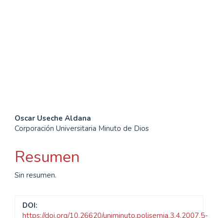
SDG7: Affordable and
clean energy (10%)
SDG10: Reduced
inequalities (10%)
Contenido
Oscar Useche Aldana
Corporación Universitaria Minuto de Dios
principal
del
Resumen
artículo
Sin resumen.
DOI:
https://doi.org/10.26620/uniminuto.polisemia.3.4.2007.5-