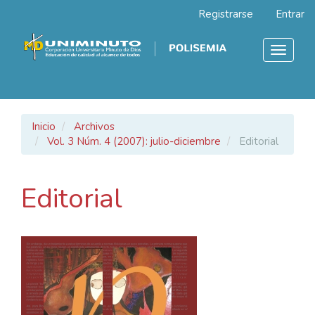
Navegación
Registrarse
Entrar
principal
Contenido
principal
Toggle
Barra
navigat
lateral
Inicio
Archivos
Vol. 3 Núm. 4 (2007): julio-diciembre
Editorial
Editorial
Barra
lateral
del