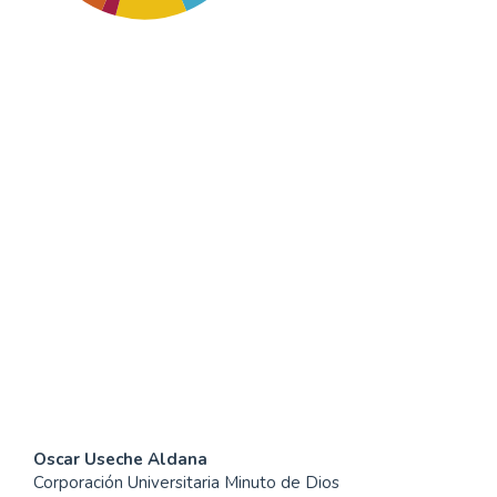
SDG3: Good health and
well-being (17%)
SDG7: Affordable and
clean energy (10%)
SDG10: Reduced
inequalities (10%)
Contenido
Oscar Useche Aldana
Corporación Universitaria Minuto de Dios