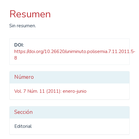
principal
del
Resumen
artículo
Sin resumen.
DOI:
https://doi.org/10.26620/uniminuto.polisemia.7.11.2011.5-
8
Detalles
Número
del
Vol. 7 Núm. 11 (2011): enero-junio
artículo
Sección
Editorial