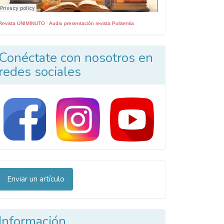
Revista UNIMINUTO
·
Audio presentación revista Polisemia
Conéctate con nosotros en
redes sociales
nviar
Enviar un artículo
n
rtículo
Información