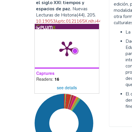
el siglo XXI: tiempos y
edición, 
espacios de paz.
Nuevas
modalida
Lecturas de Historia(44), 205.
otra form
10.19053/uptc.0121165X.nlh.i44.19257
culturale
La
Da
Jhonatan Medina Giraldo, Jhon
Edu
Deison Trujillo Caro
(2025)
par
Sentidos y tensiones de la
int
paz territorial en las
co
investigaciones sobre la
pr
Captures
Comunidad de Paz de San
dec
Readers:
16
José de Apartadó.
Revista
que
Kavilando, 17(1), 122.
see details
10.69664/kav.v17n1a534
El 
de
fin