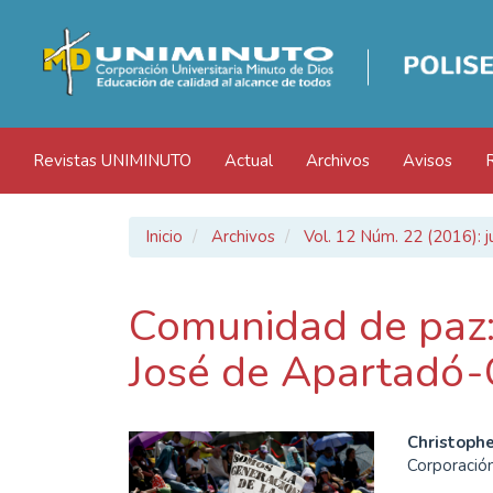
Navegación
principal
Contenido
principal
Barra
lateral
Revistas UNIMINUTO
Actual
Archivos
Avisos
Inicio
Archivos
Vol. 12 Núm. 22 (2016): j
Comunidad de paz: 
José de Apartadó
Barra
Cont
Christoph
Corporación
lateral
princ