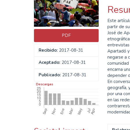
del
del
Resu
artículo
artíc
Este artícu
partir de s
José de Ap
PDF
etnográfic
entrevista
Recibido:
2017-08-31
Apartadó y 
negarse a c
Aceptado:
2017-08-31
comunidad a
encarna un
Publicado:
2017-08-31
de­pender d
En convers
Descargas
geografía, 
por una con
en las rede
contrarresta
modernidad