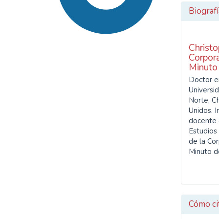
Biografí
Christo
Corpora
Minuto
Doctor e
Universi
SDG16: Peace, Justice and
Norte, Ch
strong institutions (90%)
Unidos. I
docente 
SDG5: Gender equality
Estudios
(2%)
de la Cor
Minuto d
SDG10: Reduced
inequalities (1%)
Cómo ci