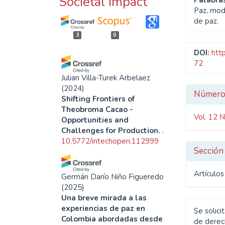
Societal impact
Palabras
Paz, mod
de paz.
3
0
DOI:
htt
72
Julian Villa-Turek Arbelaez
Detal
(2024)
Númer
Shifting Frontiers of
del
Theobroma Cacao -
Vol. 12 N
Opportunities and
artíc
Challenges for Production.
.
10.5772/intechopen.112999
Sección
Artículos
Germán Darío Niño Figueredo
(2025)
Una breve mirada a las
experiencias de paz en
Se solici
Colombia abordadas desde
de derech