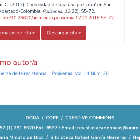
n, C. (2017). Comunidad de paz: una paz ‘otra’ en San
Apartadó-Colombia.
Polisemia
,
12
(22), 55-72.
doi.org/10.26620/uniminuto.polisemia.12.22.2016.55-72
rmatos de cita
Descargar cita
smo autor/a
uerza de la resistencia’:
,
Polisemia: Vol. 14 Núm. 25
DORA
/
COPE
/
CREATIVE COMMONS
57 (1) 291 6520 Ext. 6537 / Email: revistasacademicas@unim
aria Minuto de Dios
/
Biblioteca Rafael García Herreros
/
Rep