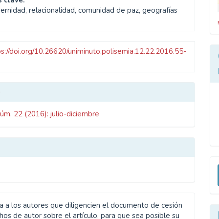
 clave:
ernidad, relacionalidad, comunidad de paz, geografías
ps://doi.org/10.26620/uniminuto.polisemia.12.22.2016.55-
les
o
úm. 22 (2016): julio-diciembre
ulo
E
u
a
ta a los autores que diligencien el documento de cesión
os de autor sobre el artículo, para que sea posible su