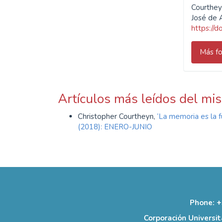
Courthey
José de 
https://
Más fo
Artículos más leídos del mi
Christopher Courtheyn,
‘La memoria es la f
(2018): ENERO-JUNIO
Phone: +
Corporación Universit