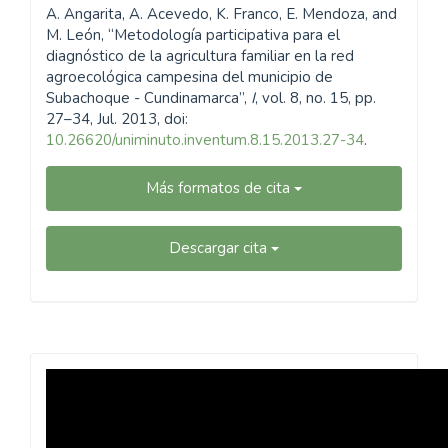
A. Angarita, A. Acevedo, K. Franco, E. Mendoza, and
M. León, “Metodología participativa para el
diagnóstico de la agricultura familiar en la red
agroecológica campesina del municipio de
Subachoque - Cundinamarca”,
I
, vol. 8, no. 15, pp.
27–34, Jul. 2013, doi:
10.26620/uniminuto.inventum.8.15.2013.27-34
.
Más formatos de cita
Descargar cita
Revista
Inventum