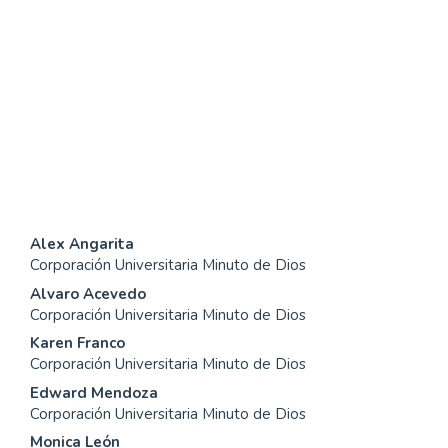
SDG16: Peace, Justice and
strong institutions (31%)
SDG2: Zero hunger (23%)
SDG15: Life in Land (13%)
Contenido
Alex Angarita
Corporación Universitaria Minuto de Dios
principal
Alvaro Acevedo
del
Corporación Universitaria Minuto de Dios
Karen Franco
artículo
Corporación Universitaria Minuto de Dios
Edward Mendoza
Corporación Universitaria Minuto de Dios
Monica León