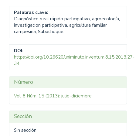
Palabras clave:
Diagnóstico rural rápido participativo, agroecología,
investigación participativa, agricultura familiar
campesina, Subachoque.
DOI:
https://doi.org/10.26620/uniminuto.inventum.8.15.2013.27-
34
Detalles
Número
del
Vol. 8 Núm. 15 (2013): julio-diciembre
artículo
Sección
Sin sección