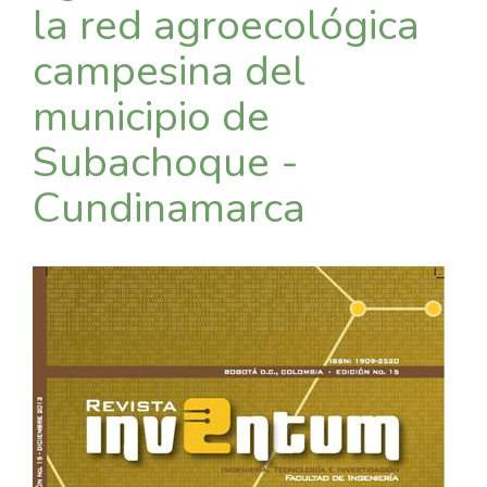
la red agroecológica
campesina del
municipio de
Subachoque -
Cundinamarca
Barra
lateral
del
artículo