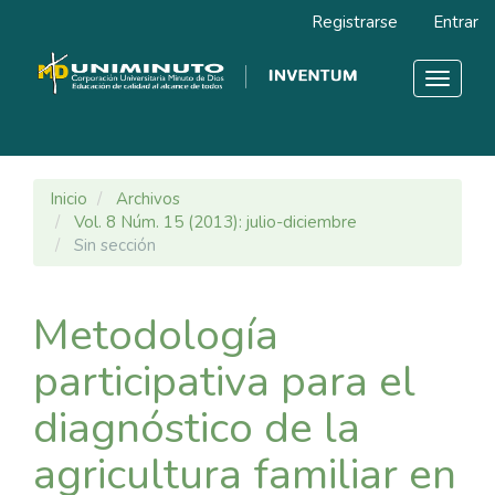
Navegación
Registrarse
Entrar
principal
Contenido
principal
Toggle
Barra
navigat
lateral
Inicio
Archivos
Vol. 8 Núm. 15 (2013): julio-diciembre
Sin sección
Metodología
participativa para el
diagnóstico de la
agricultura familiar en