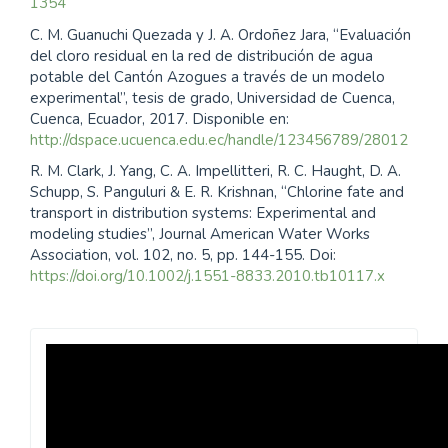
1354
C. M. Guanuchi Quezada y J. A. Ordoñez Jara, “Evaluación
del cloro residual en la red de distribución de agua
potable del Cantón Azogues a través de un modelo
experimental”, tesis de grado, Universidad de Cuenca,
Cuenca, Ecuador, 2017. Disponible en:
http://dspace.ucuenca.edu.ec/handle/123456789/28012
R. M. Clark, J. Yang, C. A. Impellitteri, R. C. Haught, D. A.
Schupp, S. Panguluri & E. R. Krishnan, “Chlorine fate and
transport in distribution systems: Experimental and
modeling studies”, Journal American Water Works
Association, vol. 102, no. 5, pp. 144-155. Doi:
https://doi.org/10.1002/j.1551-8833.2010.tb10117.x
Revista
Inventum