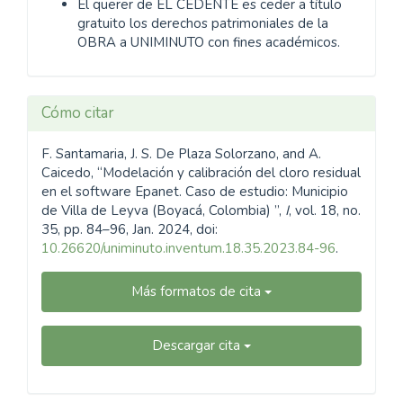
El querer de EL CEDENTE es ceder a título
gratuito los derechos patrimoniales de la
OBRA a UNIMINUTO con fines académicos.
Cómo citar
F. Santamaria, J. S. De Plaza Solorzano, and A.
Caicedo, “Modelación y calibración del cloro residual
en el software Epanet. Caso de estudio: Municipio
de Villa de Leyva (Boyacá, Colombia) ”,
I
, vol. 18, no.
35, pp. 84–96, Jan. 2024, doi:
10.26620/uniminuto.inventum.18.35.2023.84-96
.
Más formatos de cita
Descargar cita