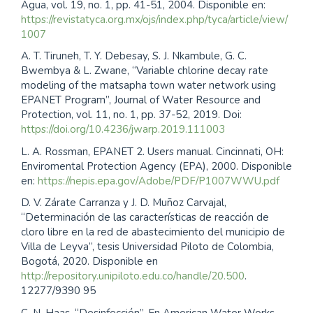
Agua, vol. 19, no. 1, pp. 41-51, 2004. Disponible en:
https://revistatyca.org.mx/ojs/index.php/tyca/article/view/
1007
A. T. Tiruneh, T. Y. Debesay, S. J. Nkambule, G. C.
Bwembya & L. Zwane, “Variable chlorine decay rate
modeling of the matsapha town water network using
EPANET Program”, Journal of Water Resource and
Protection, vol. 11, no. 1, pp. 37-52, 2019. Doi:
https://doi.org/10.4236/jwarp.2019.111003
L. A. Rossman, EPANET 2. Users manual. Cincinnati, OH:
Enviromental Protection Agency (EPA), 2000. Disponible
en:
https://nepis.epa.gov/Adobe/PDF/P1007WWU.pdf
D. V. Zárate Carranza y J. D. Muñoz Carvajal,
“Determinación de las características de reacción de
cloro libre en la red de abastecimiento del municipio de
Villa de Leyva”, tesis Universidad Piloto de Colombia,
Bogotá, 2020. Disponible en
http://repository.unipiloto.edu.co/handle/20.500
.
12277/9390 95
C. N. Haas, “Desinfección”, En American Water Works