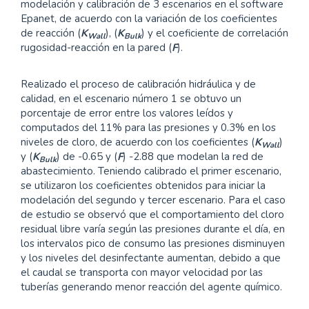
modelación y calibración de 3 escenarios en el software
Epanet, de acuerdo con la variación de los coeficientes
de reacción (
K
), (
K
) y el coeficiente de correlación
Wall
Bulk
rugosidad-reacción en la pared (
F
).
Realizado el proceso de calibración hidráulica y de
calidad, en el escenario número 1 se obtuvo un
porcentaje de error entre los valores leídos y
computados del 11% para las presiones y 0.3% en los
niveles de cloro, de acuerdo con los coeficientes (
K
)
Wall
y (
K
) de -0.65 y (
F
) -2.88 que modelan la red de
Bulk
abastecimiento. Teniendo calibrado el primer escenario,
se utilizaron los coeficientes obtenidos para iniciar la
modelación del segundo y tercer escenario. Para el caso
de estudio se observó que el comportamiento del cloro
residual libre varía según las presiones durante el día, en
los intervalos pico de consumo las presiones disminuyen
y los niveles del desinfectante aumentan, debido a que
el caudal se transporta con mayor velocidad por las
tuberías generando menor reacción del agente químico.