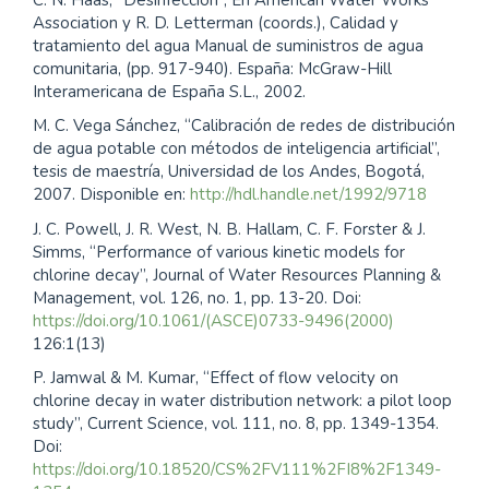
Association y R. D. Letterman (coords.), Calidad y
tratamiento del agua Manual de suministros de agua
comunitaria, (pp. 917-940). España: McGraw-Hill
Interamericana de España S.L., 2002.
M. C. Vega Sánchez, “Calibración de redes de distribución
de agua potable con métodos de inteligencia artificial”,
tesis de maestría, Universidad de los Andes, Bogotá,
2007. Disponible en:
http://hdl.handle.net/1992/9718
J. C. Powell, J. R. West, N. B. Hallam, C. F. Forster & J.
Simms, “Performance of various kinetic models for
chlorine decay”, Journal of Water Resources Planning &
Management, vol. 126, no. 1, pp. 13-20. Doi:
https://doi.org/10.1061/(ASCE)0733-9496(2000)
126:1(13)
P. Jamwal & M. Kumar, “Effect of flow velocity on
chlorine decay in water distribution network: a pilot loop
study”, Current Science, vol. 111, no. 8, pp. 1349-1354.
Doi:
https://doi.org/10.18520/CS%2FV111%2FI8%2F1349-