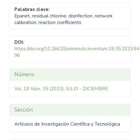
Palabras clave:
Epanet, residual chlorine, disinfection, network
calibration, reaction coefﬁcients
DOI:
https://doi.org/10.26620/uniminuto.inventum.18.35.2023.84
96
Detalles
Número
del
Vol. 18 Núm. 35 (2023): JULIO - DICIEMBRE
artículo
Sección
Artículos de Investigación Científica y Tecnológica