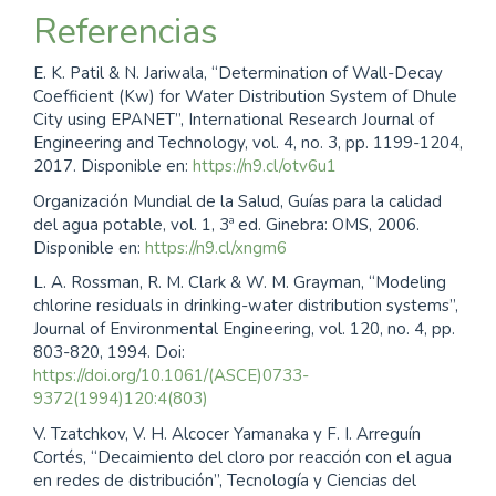
Referencias
E. K. Patil & N. Jariwala, “Determination of Wall-Decay
Coefficient (Kw) for Water Distribution System of Dhule
City using EPANET”, International Research Journal of
Engineering and Technology, vol. 4, no. 3, pp. 1199-1204,
2017. Disponible en:
https://n9.cl/otv6u1
Organización Mundial de la Salud, Guías para la calidad
del agua potable, vol. 1, 3ª ed. Ginebra: OMS, 2006.
Disponible en:
https://n9.cl/xngm6
L. A. Rossman, R. M. Clark & W. M. Grayman, “Modeling
chlorine residuals in drinking-water distribution systems”,
Journal of Environmental Engineering, vol. 120, no. 4, pp.
803-820, 1994. Doi:
https://doi.org/10.1061/(ASCE)0733-
9372(1994)120:4(803)
V. Tzatchkov, V. H. Alcocer Yamanaka y F. I. Arreguín
Cortés, “Decaimiento del cloro por reacción con el agua
en redes de distribución”, Tecnología y Ciencias del