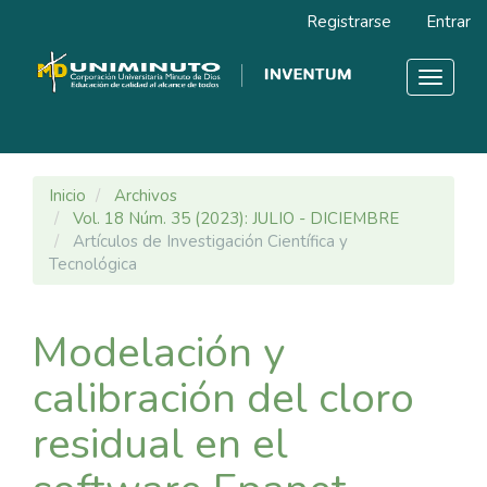
Navegación
Registrarse
Entrar
principal
Contenido
principal
Toggle
Barra
navigat
lateral
Inicio
Archivos
Vol. 18 Núm. 35 (2023): JULIO - DICIEMBRE
Artículos de Investigación Científica y
Tecnológica
Modelación y
calibración del cloro
residual en el