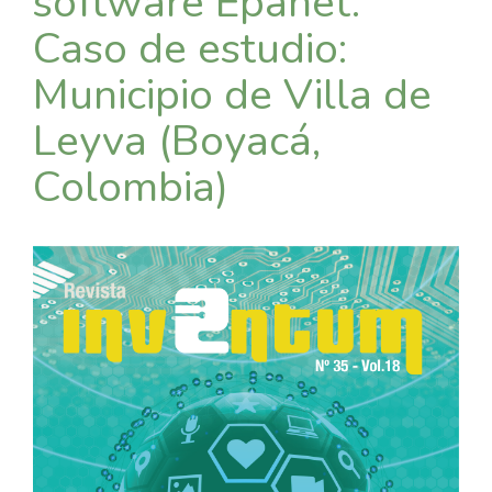
software Epanet.
Caso de estudio:
Municipio de Villa de
Leyva (Boyacá,
Colombia)
Barra
lateral
del
artículo