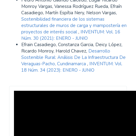
Pedro Antonio Galindo Caicedo, Edgar Ricardo
Monroy Vargas, Vanessa Rodríguez Rueda, Efraín
Casadiego, Martín Espítia Nery, Nelson Vargas,
Sostenibilidad financiera de los sistemas
estructurales de muros de carga y mampostería en
proyectos de interés social
,
INVENTUM: Vol. 16
Núm. 30 (2021): ENERO - JUNIO
Efrain Casadiego, Constanza Garcia, Deicy López,
Ricardo Monroy, Harold Chavez,
Desarrollo
Sostenible Rural: Análisis De La Infraestructura De
Veraguas-Pacho, Cundinamarca
,
INVENTUM: Vol.
18 Núm. 34 (2023): ENERO - JUNIO
Revista
Inventum