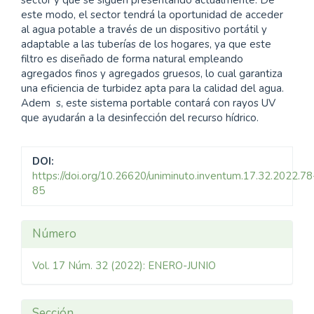
sector y que se siguen presentando actualmente. De
este modo, el sector tendrá la oportunidad de acceder
al agua potable a través de un dispositivo portátil y
adaptable a las tuberías de los hogares, ya que este
filtro es diseñado de forma natural empleando
agregados finos y agregados gruesos, lo cual garantiza
una eficiencia de turbidez apta para la calidad del agua.
Adem s, este sistema portable contará con rayos UV
que ayudarán a la desinfección del recurso hídrico.
DOI:
https://doi.org/10.26620/uniminuto.inventum.17.32.2022.78
85
Detalles
Número
del
Vol. 17 Núm. 32 (2022): ENERO-JUNIO
artículo
Sección