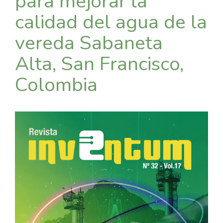
para mejorar la
calidad del agua de la
vereda Sabaneta
Alta, San Francisco,
Colombia
Barra
lateral
del
artículo