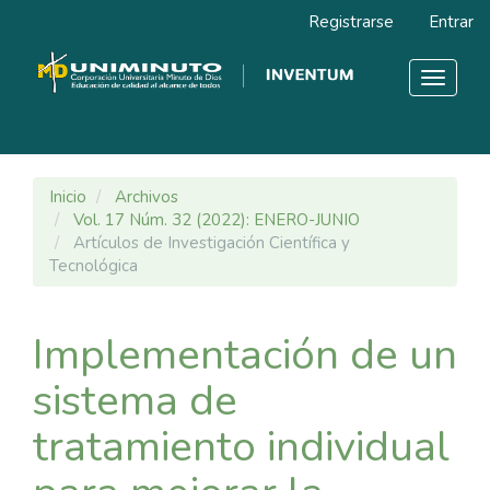
Navegación
Registrarse
Entrar
principal
Contenido
principal
Toggle
Barra
navigat
lateral
Inicio
Archivos
Vol. 17 Núm. 32 (2022): ENERO-JUNIO
Artículos de Investigación Científica y
Tecnológica
Implementación de un
sistema de
tratamiento individual