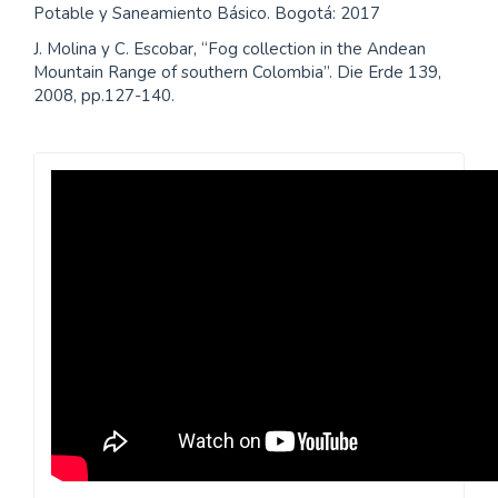
Potable y Saneamiento Básico. Bogotá: 2017
J. Molina y C. Escobar, “Fog collection in the Andean
Mountain Range of southern Colombia”. Die Erde 139,
2008, pp.127-140.
Revista
Inventum