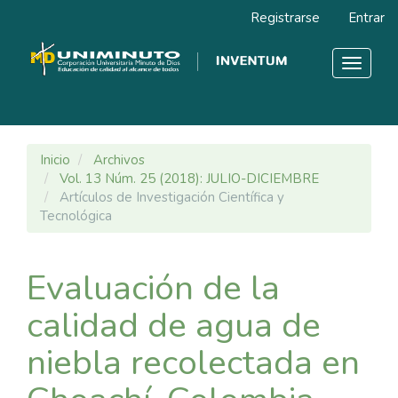
Navegación
Registrarse
Entrar
principal
Contenido
principal
Toggle
Barra
navigat
lateral
Inicio
Archivos
Vol. 13 Núm. 25 (2018): JULIO-DICIEMBRE
Artículos de Investigación Científica y
Tecnológica
Evaluación de la
calidad de agua de
niebla recolectada en