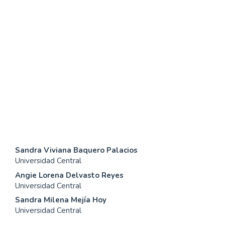
SDG6: Clean water and
sanitation (76%)
SDG15: Life in Land (7%)
SDG14: Life below water
(4%)
Contenido
Sandra Viviana Baquero Palacios
Universidad Central
principal
Angie Lorena Delvasto Reyes
del
Universidad Central
Sandra Milena Mejía Hoy
artículo
Universidad Central