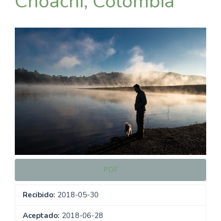
Choachí, Colombia
Barra
lateral
del
artículo
PDF
Recibido:
2018-05-30
Aceptado:
2018-06-28