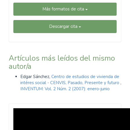
Más formatos de cita
Descargar cita
Artículos más leídos del mismo
autor/a
Edgar Sánchez,
Centro de estudios de vivienda de
intéres social - CENVIS, Pasado, Presente y futuro
,
INVENTUM: Vol. 2 Núm. 2 (2007): enero-junio
Revista
Inventum