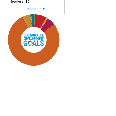
Readers:
15
see details
SDG9: Industry, innovation
and infrastructure (78%)