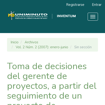
Navegación
Registrarse
Entrar
principal
Contenido
principal
Toggle
Barra
navigat
lateral
Inicio
Archivos
Vol. 2 Núm. 2 (2007): enero-junio
Sin sección
Toma de decisiones
del gerente de
proyectos, a partir del
seguimiento de un