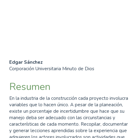
SDG4: Quality Education
(7%)
SDG8: Decent work and
economic growth (5%)
Contenido
Edgar Sánchez
Corporación Universitaria Minuto de Dios
principal
del
Resumen
artículo
En la industria de la construcción cada proyecto involucra
variables que lo hacen único. A pesar de la planeación,
existe un porcentaje de incertidumbre que hace que su
manejo deba ser adecuado con las circunstancias y
características de cada momento. Recopilar, documentar
y generar lecciones aprendidas sobre la experiencia que
adquieren los actores involucrados son actividades que