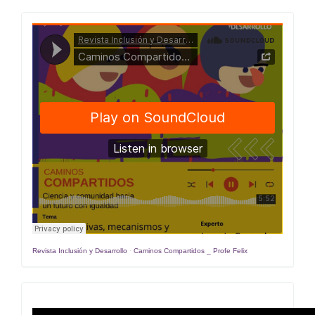
Caminos
Compartidos
Revista Inclusión y Desarrollo
·
Caminos Compartidos _ Profe Felix
Estrategias