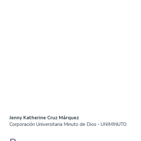
SDG4: Quality Education
(91%)
SDG10: Reduced
inequalities (2%)
SDG16: Peace, Justice and
strong institutions (1%)
Contenido
Jenny Katherine Cruz Márquez
Corporación Universitaria Minuto de Dios - UNIMINUTO
principal