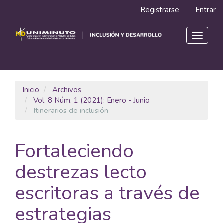
Navegación
Registrarse
Entrar
principal
Contenido
principal
Toggle
Barra
navigat
lateral
Inicio
Archivos
Vol. 8 Núm. 1 (2021): Enero - Junio
Itinerarios de inclusión
Fortaleciendo
destrezas lecto
escritoras a través de
estrategias