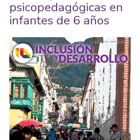
psicopedagógicas en
infantes de 6 años
Barra
lateral
del
artículo