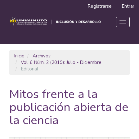
Navegación
Registrarse
Entrar
principal
Contenido
principal
Toggle
Barra
navigat
lateral
Inicio
Archivos
Vol. 6 Núm. 2 (2019): Julio - Diciembre
Editorial
Mitos frente a la
publicación abierta de
la ciencia