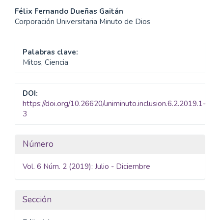
Contenido
Félix Fernando Dueñas Gaitán
Corporación Universitaria Minuto de Dios
principal
del
Palabras clave:
artículo
Mitos, Ciencia
DOI:
https://doi.org/10.26620/uniminuto.inclusion.6.2.2019.1-
3
Detalles
Número
del
Vol. 6 Núm. 2 (2019): Julio - Diciembre
artículo
Sección