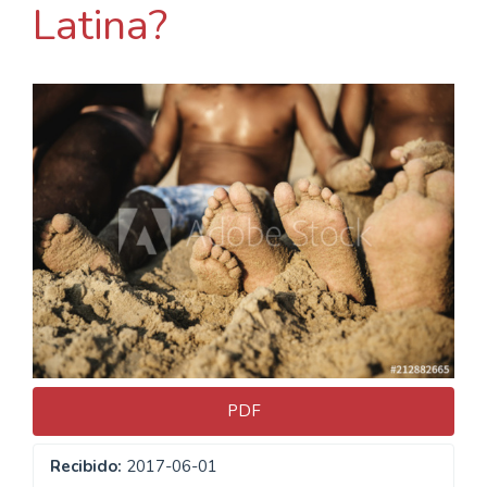
Latina?
Barra
lateral
del
artículo
PDF
Recibido:
2017-06-01