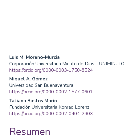
SDG10: Reduced
inequalities (3%)
SDG1: No poverty (1%)
Contenido
Luis M. Moreno-Murcia
Corporación Universitaria Minuto de Dios – UNIMINUTO
principal
https://orcid.org/0000-0003-1750-8524
del
Miguel A. Gómez
Universidad San Buenaventura
artículo
https://orcid.org/0000-0002-1577-0601
Tatiana Bustos Marín
Fundación Universitaria Konrad Lorenz
https://orcid.org/0000-0002-0404-230X
Resumen