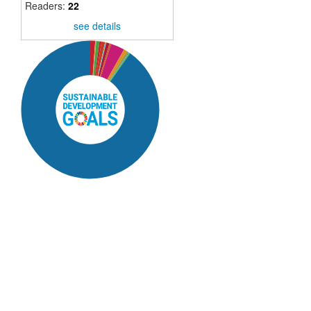
Readers:
22
see details
SDG16: Peace, Justice and
strong institutions (90%)