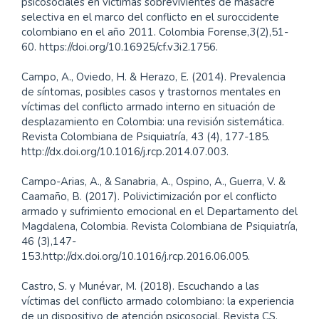
psicosociales en víctimas sobrevivientes de masacre
selectiva en el marco del conflicto en el suroccidente
colombiano en el año 2011. Colombia Forense,3(2),51-
60. https://doi.org/10.16925/cf.v3i2.1756.
Campo, A., Oviedo, H. & Herazo, E. (2014). Prevalencia
de síntomas, posibles casos y trastornos mentales en
víctimas del conflicto armado interno en situación de
desplazamiento en Colombia: una revisión sistemática.
Revista Colombiana de Psiquiatría, 43 (4), 177-185.
http://dx.doi.org/10.1016/j.rcp.2014.07.003.
Campo-Arias, A., & Sanabria, A., Ospino, A., Guerra, V. &
Caamaño, B. (2017). Polivictimización por el conflicto
armado y sufrimiento emocional en el Departamento del
Magdalena, Colombia. Revista Colombiana de Psiquiatría,
46 (3),147-
153.http://dx.doi.org/10.1016/j.rcp.2016.06.005.
Castro, S. y Munévar, M. (2018). Escuchando a las
víctimas del conflicto armado colombiano: la experiencia
de un dispositivo de atención psicosocial, Revista CS,