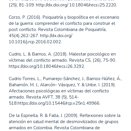
(25), 81-109. http://dx.doi.org/ 10.18046/recs.i25.2220.
Corzo, P. (2016). Psiquiatría y biopolítica en el escenario
de la guerra: comprender el conflicto para construir el
post conflicto. Revista Colombiana de Psiquiatría,
45(4),262-267. http://dx.doi.org/
10.1016/j.rcp.2016.02.002.
Cudris, L. & Barrios, A. (2018). Malestar psicológico en
víctimas del conflicto armado. Revista CS, (26), 75-90.
https://doi.org/10.18046/recs.i26.3292.
Cudris-Torres, L., Pumarejo-Sánchez, J., Barrios-Núñez, Á.,
Bahamón, M. J., Alarcón- Vásquez, Y. & Uribe, I. (2019).
Afectaciones psicológicas en víctimas del conflicto
armado. Revista AVFT, 38 (5), 514-
518.https://doi.org/10.15446/rcp.v25n1.49966.
De la Espriella, R. & Falla, J. (2009). Reflexiones sobre la
atención en salud mental de desmovilizados de grupos
armados en Colombia. Revista Colombiana de