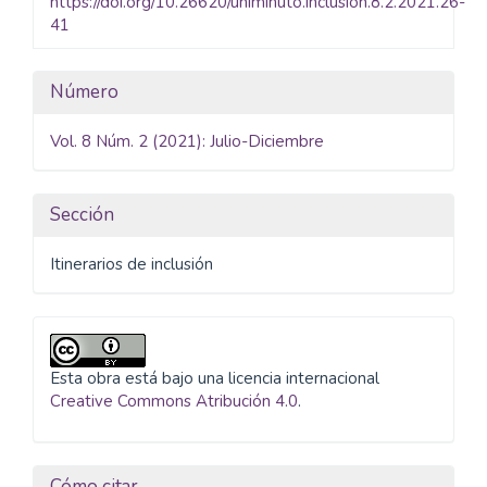
https://doi.org/10.26620/uniminuto.inclusion.8.2.2021.26-
41
Detalles
Número
del
Vol. 8 Núm. 2 (2021): Julio-Diciembre
artículo
Sección
Itinerarios de inclusión
Esta obra está bajo una licencia internacional
Creative Commons Atribución 4.0
.
Cómo citar