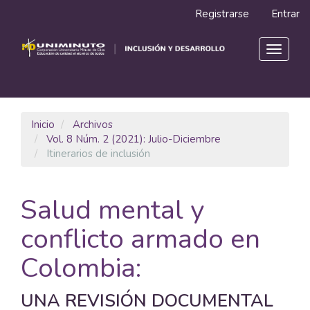
Navegación
Registrarse
Entrar
principal
Contenido
principal
Toggle
Barra
navigat
lateral
Inicio
Archivos
Vol. 8 Núm. 2 (2021): Julio-Diciembre
Itinerarios de inclusión
Salud mental y
conflicto armado en
Colombia:
UNA REVISIÓN DOCUMENTAL