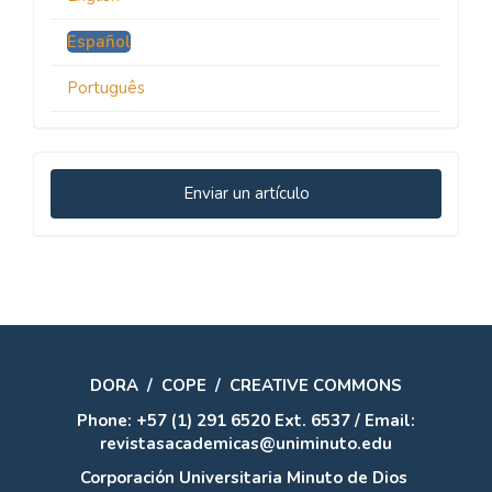
Español
Português
Enviar
Enviar un artículo
un
artículo
DORA
/
COPE
/
CREATIVE COMMONS
Phone: +57 (1) 291 6520 Ext. 6537 / Email:
revistasacademicas@uniminuto.edu
Corporación Universitaria Minuto de Dios