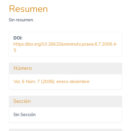
del
Resumen
artículo
Sin resumen.
DOI:
https://doi.org/10.26620/uniminuto.praxis.6.7.2006.4-
5
Detalles
Número
del
Vol. 6 Núm. 7 (2006): enero-diciembre
artículo
Sección
Sin Sección