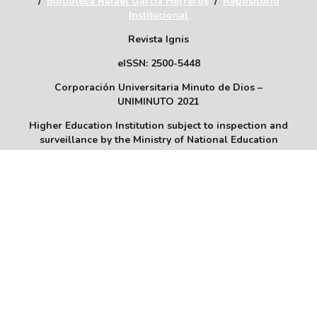
/
Biblioteca Rafael García Herreros
/
Repositorio
Institucional
Revista Ignis
eISSN: 2500-5448
Corporación Universitaria Minuto de Dios –
UNIMINUTO 2021
Higher Education Institution subject to inspection and
surveillance by the Ministry of National Education
Legal identity: Resolution 10345 dated August 1, 1990
MEN
Powered by
SCImago