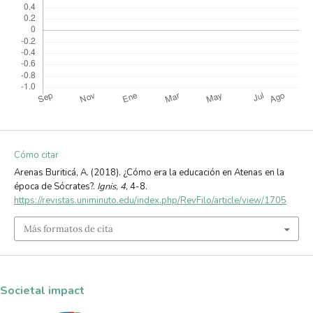
Cómo citar
Arenas Buriticá, A. (2018). ¿Cómo era la educación en Atenas en la
época de Sócrates?.
Ignis
,
4
, 4-8.
https://revistas.uniminuto.edu/index.php/RevFilo/article/view/1705
Más formatos de cita
Societal impact