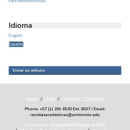
Para bibliotecarios/as
Idioma
English
Español
Enviar un artículo
DORA
/
COPE
/
CREATIVE COMMONS
Phone: +57 (1) 291 6520 Ext. 6537 / Email:
revistasacademicas@uniminuto.edu
Corporación Universitaria Minuto de Dios