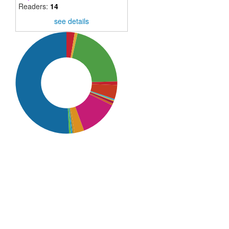
Readers:
14
see details
SDG16: Peace, Justice and
strong institutions (51%)