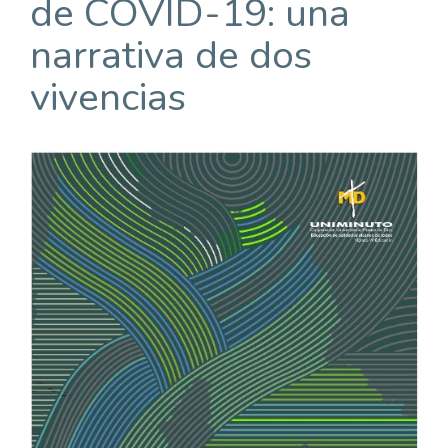
de COVID-19: una
narrativa de dos
vivencias
Barra
lateral
del
artículo