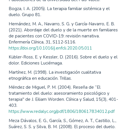
Bogza, I. A. (2005). La terapia familiar sistémica y el
duelo. Grupo 81.
Hernández, M. A., Navarro, S. G. y García-Navarro, E. B.
(2021). Abordaje del duelo y de la muerte en familiares
de pacientes con COVID-19: revisión narrativa.
Enfermería Clínica, 31, S112-S116.
https://doi.org/10.1016/j.enfcli.2020.05.011
Kübler-Ross, E. y Kessler, D. (2016). Sobre el duelo y el
dolor. Ediciones Luciérnaga.
Martínez, M. (1998). La investigación cualitativa
etnográfica en educación. Trillas.
Méndez de Miguel, P. M. (2004). Reseña de “El
tratamiento del duelo: asesoramiento psicológico y
terapia" de J. Eiliam Worden. Clínica y Salud, 15(3), 401-
403.
https://www.redalyc.org/pdf/1806/180617834012.pdf
Meza Dávalos, E. G., García, S., Gómez, A. T., Castillo, L.,
Suárez, S. S. y Silva, B. M. (2008). El proceso del duelo.