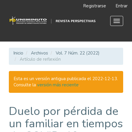
Navegación
Registrarse
Entrar
principal
Contenido
principal
Toggle
Barra
navigat
lateral
Inicio
Archivos
Vol. 7 Núm. 22 (2022)
Artículo de reflexión
Esta es un versión antigua publicada el 2022-12-13.
Consulte la
versión más reciente
.
Duelo por pérdida de
un familiar en tiempos