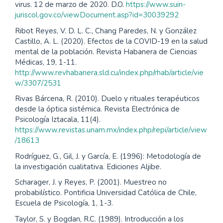
virus. 12 de marzo de 2020. D.O.
https://www.suin-
juriscol.gov.co/viewDocument.asp?id=30039292
Ribot Reyes, V. D. L. C., Chang Paredes, N. y González
Castillo, A. L. (2020). Efectos de la COVID-19 en la salud
mental de la población. Revista Habanera de Ciencias
Médicas, 19, 1-11.
http://www.revhabanera.sld.cu/index.php/rhab/article/vie
w/3307/2531
Rivas Bárcena, R. (2010). Duelo y rituales terapéuticos
desde la óptica sistémica. Revista Electrónica de
Psicología Iztacala, 11(4).
https://www.revistas.unam.mx/index.php/repi/article/view
/18613
Rodríguez, G., Gil, J. y García, E. (1996): Metodología de
la investigación cualitativa. Ediciones Aljibe.
Scharager, J. y Reyes, P. (2001). Muestreo no
probabilístico. Pontificia Universidad Católica de Chile,
Escuela de Psicología, 1, 1-3.
Taylor, S. y Bogdan, R.C. (1989). Introducción a los