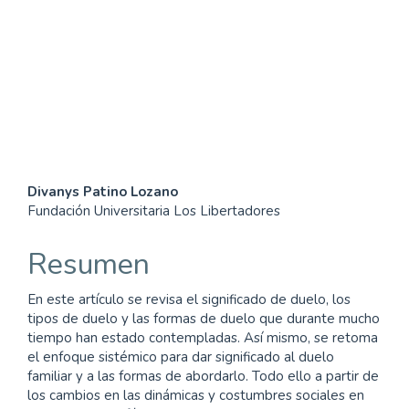
SDG3: Good health and
well-being (21%)
SDG10: Reduced
inequalities (12%)
Contenido
Divanys Patino Lozano
Fundación Universitaria Los Libertadores
principal
del
Resumen
artículo
En este artículo se revisa el significado de duelo, los
tipos de duelo y las formas de duelo que durante mucho
tiempo han estado contempladas. Así mismo, se retoma
el enfoque sistémico para dar significado al duelo
familiar y a las formas de abordarlo. Todo ello a partir de
los cambios en las dinámicas y costumbres sociales en