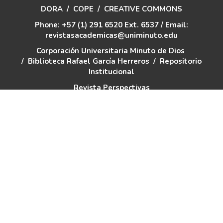
DORA
/
COPE
/
CREATIVE COMMONS
Phone: +57 (1) 291 6520 Ext. 6537 / Email:
revistasacademicas@uniminuto.edu
Corporación Universitaria Minuto de Dios
/
Biblioteca Rafael García Herreros
/
Repositorio
Institucional
Revista Perspectivas
eISSN: 2619-1687 -- ISSN: 2145-6321
Corporación Universitaria Minuto de Dios –
UNIMINUTO 2021
Higher Education Institution subject to inspection
and surveillance by the Ministry of National
Education
Legal identity: Resolution 10345 dated August 1,
1990 MEN