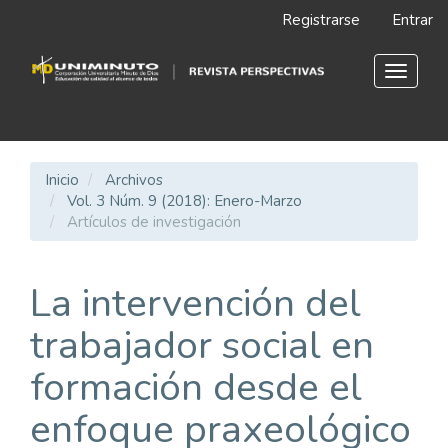
Navegación
Registrarse
Entrar
principal
Contenido
principal
Toggle
Barra
navigat
lateral
Inicio
Archivos
Vol. 3 Núm. 9 (2018): Enero-Marzo
Artículos de investigación
La intervención del
trabajador social en
formación desde el
enfoque praxeológico