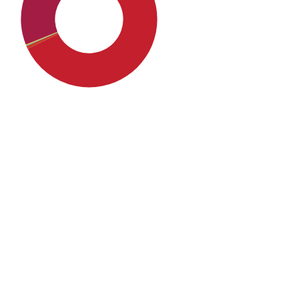
SDG4: Quality Education
(65%)
SDG8: Decent work and
economic growth (20%)
SDG10: Reduced
inequalities (5%)