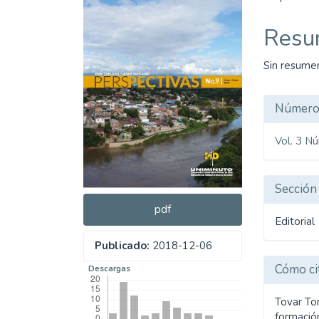
lateral
princ
del
del
Resu
artículo
artíc
Sin resume
Detal
Númer
del
Vol. 3 N
artíc
Sección
pdf
Editorial
Publicado:
2018-12-06
Cómo ci
Descargas
Tovar Tor
formació