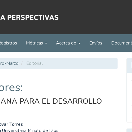
Registros
Métricas
Acerca de
Envíos
Documen
ero-Marzo
Editorial
ores:
ANA PARA EL DESARROLLO
enido
ovar Torres
 Universitaria Minuto de Dios