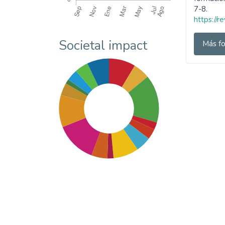
7-8.
https://r
Societal impact
Más fo
SDG3: Good health and