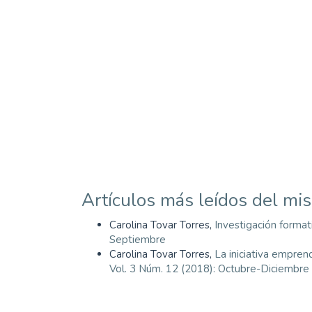
well-being (15%)
SDG10: Reduced
inequalities (13%)
SDG11: Sustainable cities
and communities (10%)
Artículos más leídos del mi
Carolina Tovar Torres,
Investigación format
Septiembre
Carolina Tovar Torres,
La iniciativa empr
Vol. 3 Núm. 12 (2018): Octubre-Diciembre