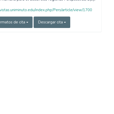
evistas.uniminuto.edu/index.php/Pers/article/view/1700
rmatos de cita
Descargar cita