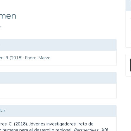
ipal
men
ulo
n.
les
o
E
úm. 9 (2018): Enero-Marzo
ulo
u
a
tar
res, C. (2018). Jóvenes investigadores:: reto de
n humana para el desarrollo regional.
Perspectivas
,
3
(9),