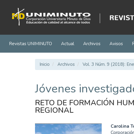
Navegación
principal
Contenido
principal
Barra
lateral
Revistas UNIMINUTO
Actual
Archivos
Avisos
Inicio
Archivos
Vol. 3 Núm. 9 (2018): En
Jóvenes investigad
RETO DE FORMACIÓN HUM
REGIONAL
Barra
Cont
Carolina T
Corporación