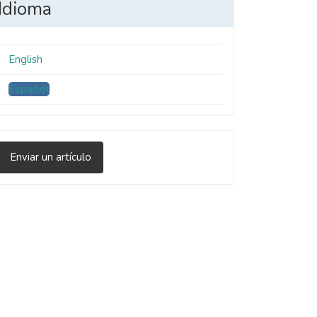
Idioma
English
Español
nviar
Enviar un artículo
n
rtículo