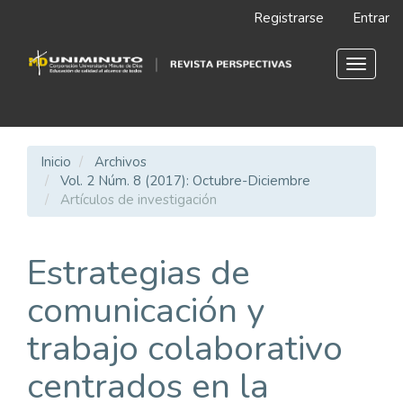
Navegación
Registrarse
Entrar
principal
Contenido
principal
Toggle
Barra
navigat
lateral
Inicio
Archivos
Vol. 2 Núm. 8 (2017): Octubre-Diciembre
Artículos de investigación
Estrategias de
comunicación y
trabajo colaborativo
centrados en la