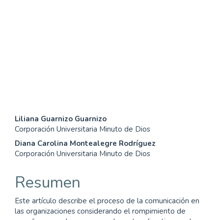
SDG16: Peace, Justice and
strong institutions (17%)
SDG12: Responsible
consumption and
production (5%)
Contenido
Liliana Guarnizo Guarnizo
Corporación Universitaria Minuto de Dios
principal
Diana Carolina Montealegre Rodríguez
del
Corporación Universitaria Minuto de Dios
artículo
Resumen
Este artículo describe el proceso de la comunicación en
las organizaciones considerando el rompimiento de