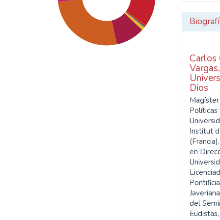
Biografí
Carlos
Vargas
Univers
Dios
Magíster 
SDG4: Quality Education
Políticas
(33%)
Universid
Institut 
(Francia)
SDG9: Industry, innovation
en Direcc
and infrastructure (27%)
Universi
Licencia
SDG16: Peace, Justice and
Pontifici
strong institutions (16%)
Javeriana
del Semi
Eudistas