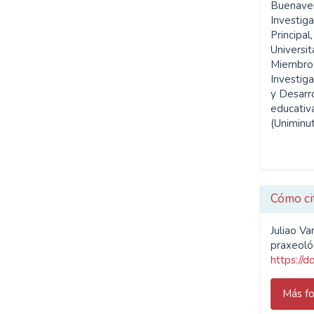
Buenaven
Investig
Principal
Universit
Miembro 
Investiga
y Desarr
educativa
(Uniminut
Cómo ci
Juliao V
praxeoló
https://
Más fo