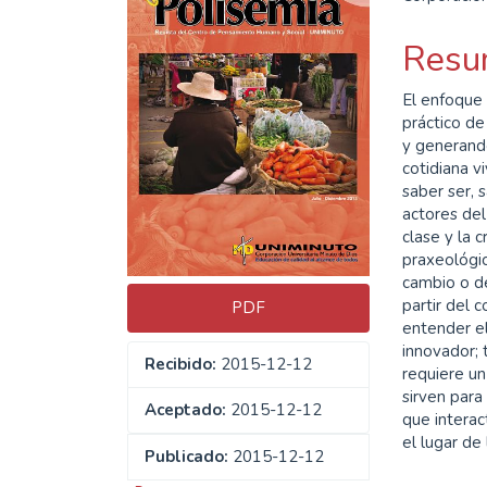
lateral
princ
del
del
Resu
artículo
artíc
El enfoque
práctico de
y generando
cotidiana vi
saber ser, 
actores del
clase y la 
praxeológic
cambio o de
partir del c
PDF
entender e
innovador;
Recibido:
2015-12-12
requiere un
sirven para
Aceptado:
2015-12-12
que interac
el lugar de
Publicado:
2015-12-12