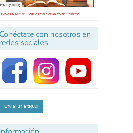
Revista UNIMINUTO
·
Audio presentación revista Polisemia
Conéctate con nosotros en
redes sociales
nviar
Enviar un artículo
n
rtículo
Información