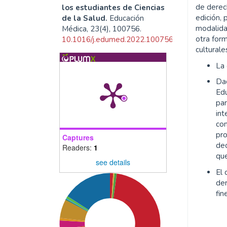
de derech
los estudiantes de Ciencias
edición, 
de la Salud.
Educación
modalida
Médica, 23(4), 100756.
otra form
10.1016/j.edumed.2022.100756
culturale
La
Da
Edu
par
int
co
pr
Captures
dec
Readers:
1
que
see details
El 
de
fin