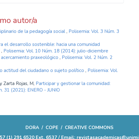
smo autor/a
iplinario de la pedagogía social
,
Polisemia: Vol. 3 Núm. 3
a el desarrollo sostenible: hacia una comunidad
a
,
Polisemia: Vol. 10 Núm. 18 (2014): julio-diciembre
n acercamiento praxeológico
,
Polisemia: Vol. 2 Núm. 2
o actitud del ciudadano o sujeto político
,
Polisemia: Vol.
y Zarta Rojas, M,
Participar y gestionar la comunidad:
úm. 31 (2021): ENERO - JUNIO
DORA
/
COPE
/
CREATIVE COMMONS
57 (1) 291 6520 Ext. 6537 / Email: revistasacademicas@unim