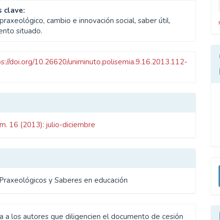
 clave:
raxeológico, cambio e innovación social, saber útil,
ento situado.
ps://doi.org/10.26620/uniminuto.polisemia.9.16.2013.112-
les
o
m. 16 (2013): julio-diciembre
ulo
E
u
Praxeológicos y Saberes en educación
a
ta a los autores que diligencien el documento de cesión