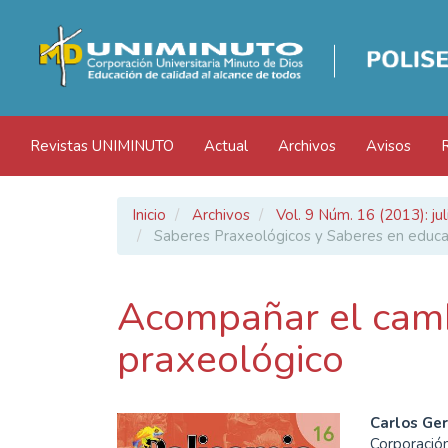
Navegación
principal
Contenido
principal
Barra
lateral
Revistas UNIMINUTO
Actual
Archivos
Avisos
Inicio
Archivos
Vol. 9 Núm. 16 (2013): ju
Saberes Praxeológicos y Saberes en educa
Acompañar el camb
praxeológico
Barra
Cont
Carlos Ge
Corporación