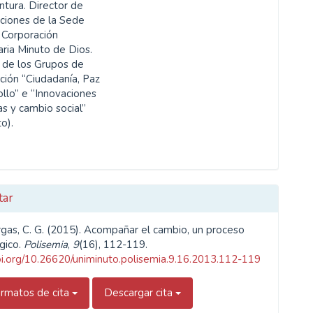
tura. Director de
aciones de la Sede
, Corporación
aria Minuto de Dios.
de los Grupos de
ción “Ciudadanía, Paz
ollo” e “Innovaciones
s y cambio social”
o).
tar
argas, C. G. (2015). Acompañar el cambio, un proceso
gico.
Polisemia
,
9
(16), 112-119.
doi.org/10.26620/uniminuto.polisemia.9.16.2013.112-119
rmatos de cita
Descargar cita