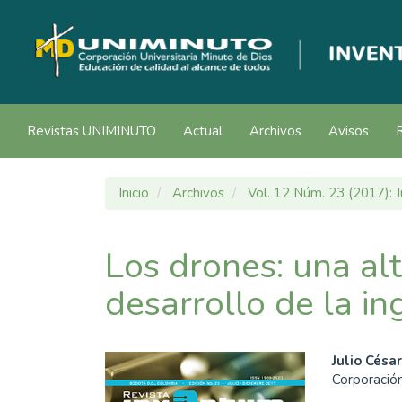
Navegación
principal
Contenido
principal
Barra
lateral
Revistas UNIMINUTO
Actual
Archivos
Avisos
Inicio
Archivos
Vol. 12 Núm. 23 (2017): 
Los drones: una alt
desarrollo de la i
Barra
Cont
Julio Césa
Corporación
lateral
princ