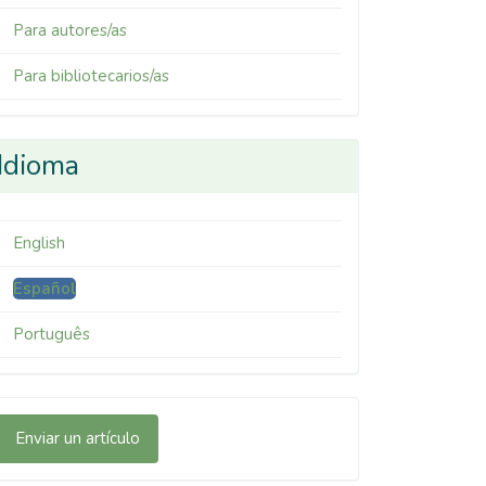
Para autores/as
Para bibliotecarios/as
Idioma
English
Español
Português
nviar
Enviar un artículo
n