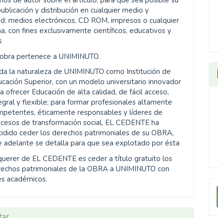
os de autor sobre el artículo, para que sea posible su
publicación y distribución en cualquier medio y
d: medios electrónicos, CD ROM, impresos o cualquier
a, con fines exclusivamente científicos, educativos y
s
 obra pertenece a UNIMINUTO.
da la naturaleza de UNIMINUTO como Institución de
cación Superior, con un modelo universitario innovador
a ofrecer Educación de alta calidad, de fácil acceso,
egral y flexible; para formar profesionales altamente
mpetentes, éticamente responsables y líderes de
ocesos de transformación social, EL CEDENTE ha
idido ceder los derechos patrimoniales de su OBRA,
 adelante se detalla para que sea explotado por ésta
querer de EL CEDENTE es ceder a título gratuito los
rechos patrimoniales de la OBRA a UNIMINUTO con
es académicos.
E
u
tar