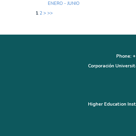
ENERO - JUNIO
1
2
>
>>
Phone: +
Corporación Universit
Higher Education Inst