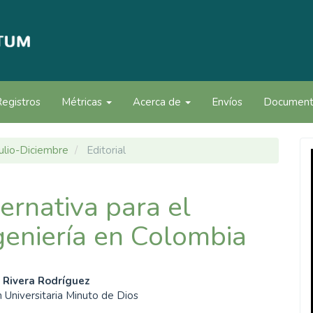
Registros
Métricas
Acerca de
Envíos
Documen
Julio-Diciembre
Editorial
ernativa para el
ngeniería en Colombia
enido
r Rivera Rodríguez
 Universitaria Minuto de Dios
ipal