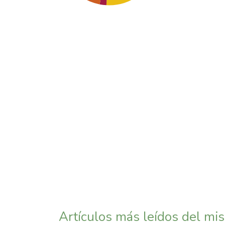
SDG3: Good health and
well-being (16%)
SDG7: Affordable and
clean energy (11%)
SDG10: Reduced
inequalities (11%)
Artículos más leídos del mi