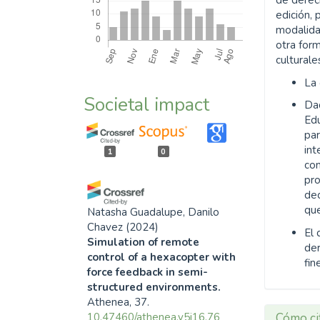
de derech
edición, 
modalida
otra form
culturale
La
Societal impact
Da
Edu
par
int
1
0
co
pr
dec
que
Natasha Guadalupe, Danilo
Chavez
(2024)
El 
Simulation of remote
de
control of a hexacopter with
fin
force feedback in semi-
structured environments.
Athenea, 37.
10.47460/athenea.v5i16.76
Cómo ci