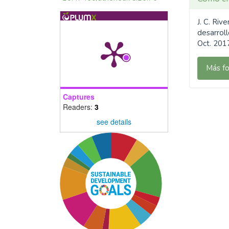
J. C. Riv
desarroll
Oct. 2017
Más fo
Captures
Readers:
3
see details