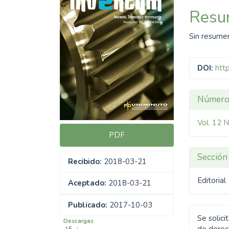
del
del
Resu
artículo
artíc
Sin resume
DOI:
htt
Detal
Númer
del
Vol. 12 
artíc
PDF
Sección
Recibido:
2018-03-21
Editorial
Aceptado:
2018-03-21
Publicado:
2017-10-03
Se solici
Descargas