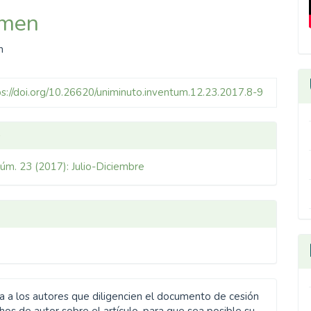
men
ulo
n
ps://doi.org/10.26620/uniminuto.inventum.12.23.2017.8-9
les
o
Núm. 23 (2017): Julio-Diciembre
ulo
ta a los autores que diligencien el documento de cesión