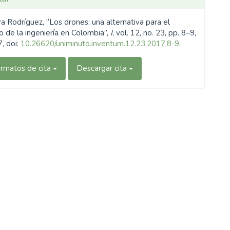
a
era Rodríguez, “Los drones: una alternativa para el
o de la ingeniería en Colombia”,
I
, vol. 12, no. 23, pp. 8–9,
, doi:
10.26620/uniminuto.inventum.12.23.2017.8-9
.
rmatos de cita
Descargar cita