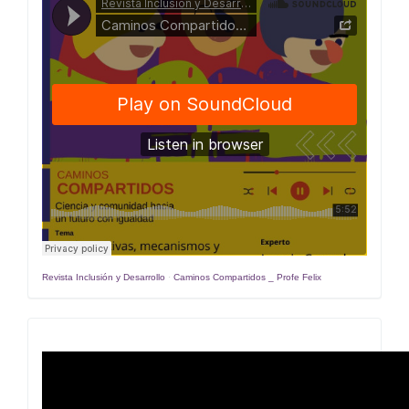
Compartidos
Revista Inclusión y Desarrollo
·
Caminos Compartidos _ Profe Felix
Estrategias
y
recomendaciones