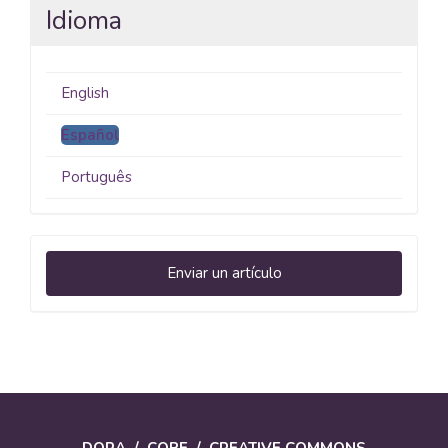
Idioma
English
Español
Português
Enviar
Enviar un artículo
un
artículo
DORA
/
COPE
/
CREATIVE COMMONS