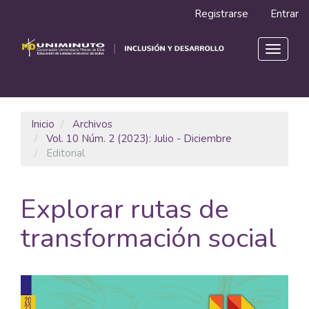
Navegación
Registrarse
Entrar
principal
Contenido
principal
Toggle
Barra
navigat
lateral
Inicio
Archivos
Vol. 10 Núm. 2 (2023): Julio - Diciembre
Editorial
Explorar rutas de
transformación social
Barra