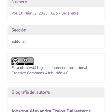
Detalles
Número
del
Vol. 10 Núm. 2 (2023): Julio - Diciembre
artículo
Sección
Editorial
Esta obra está bajo una licencia internacional
Creative Commons Atribución 4.0
.
Biografía del autor/a
Johanna Alexandra Trejos Ballesteros,