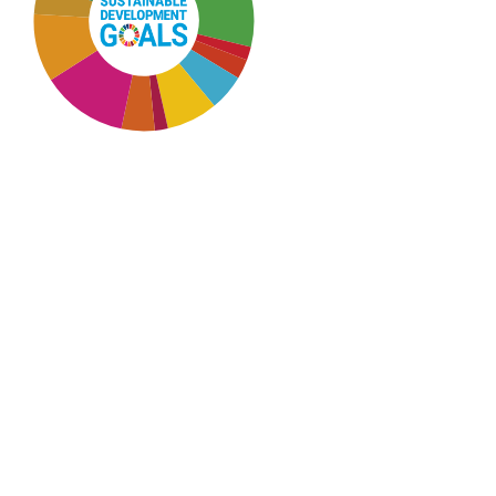
SDG3: Good health and
well-being (13%)
SDG10: Reduced
inequalities (13%)
SDG11: Sustainable cities
and communities (10%)