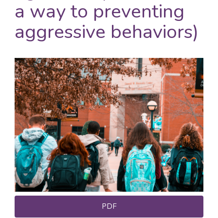
a way to preventing
aggressive behaviors)
Barra
lateral
del
artículo
PDF