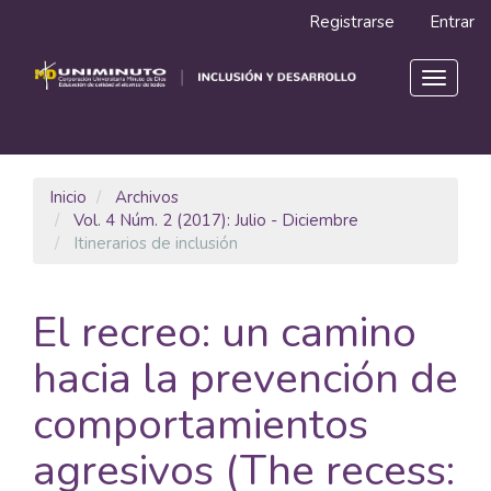
Navegación
Registrarse
Entrar
principal
Contenido
principal
Toggle
Barra
navigat
lateral
Inicio
Archivos
Vol. 4 Núm. 2 (2017): Julio - Diciembre
Itinerarios de inclusión
El recreo: un camino
hacia la prevención de
comportamientos
agresivos (The recess: