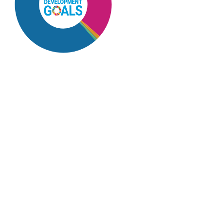
SDG16: Peace, Justice and
strong institutions (62%)
SDG4: Quality Education
(14%)
SDG10: Reduced
inequalities (14%)