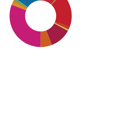
SDG10: Reduced
inequalities (31%)
SDG4: Quality Education
(18%)
SDG16: Peace, Justice and
strong institutions (15%)