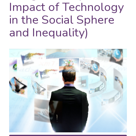
Impact of Technology
in the Social Sphere
and Inequality)
Barra
lateral
del
artículo