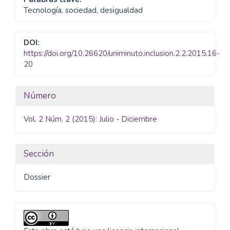
Tecnología, sociedad, desigualdad
DOI:
https://doi.org/10.26620/uniminuto.inclusion.2.2.2015.16-
20
Detalles
Número
del
Vol. 2 Núm. 2 (2015): Julio - Diciembre
artículo
Sección
Dossier