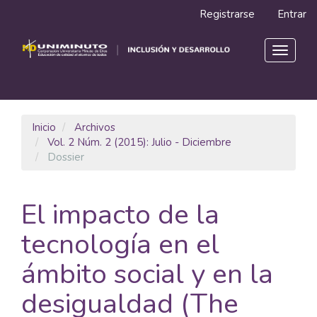
Navegación
Registrarse
Entrar
principal
Contenido
principal
Toggle
Barra
navigat
lateral
Inicio
Archivos
Vol. 2 Núm. 2 (2015): Julio - Diciembre
Dossier
El impacto de la
tecnología en el
ámbito social y en la
desigualdad (The