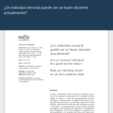
Volver
a
¿Un individuo inmoral puede ser un buen docente
los
actualmente?
detalles
del
De
De
artículo
P