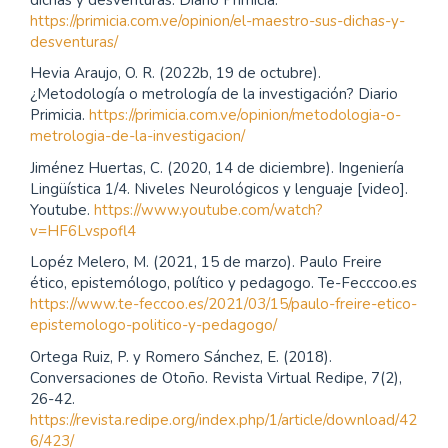
https://primicia.com.ve/opinion/el-maestro-sus-dichas-y-
desventuras/
Hevia Araujo, O. R. (2022b, 19 de octubre).
¿Metodología o metrología de la investigación? Diario
Primicia.
https://primicia.com.ve/opinion/metodologia-o-
metrologia-de-la-investigacion/
Jiménez Huertas, C. (2020, 14 de diciembre). Ingeniería
Lingüística 1/4. Niveles Neurológicos y lenguaje [video].
Youtube.
https://www.youtube.com/watch?
v=HF6Lvspofl4
Lopéz Melero, M. (2021, 15 de marzo). Paulo Freire
ético, epistemólogo, político y pedagogo. Te-Fecccoo.es
https://www.te-feccoo.es/2021/03/15/paulo-freire-etico-
epistemologo-politico-y-pedagogo/
Ortega Ruiz, P. y Romero Sánchez, E. (2018).
Conversaciones de Otoño. Revista Virtual Redipe, 7(2),
26-42.
https://revista.redipe.org/index.php/1/article/download/42
6/423/