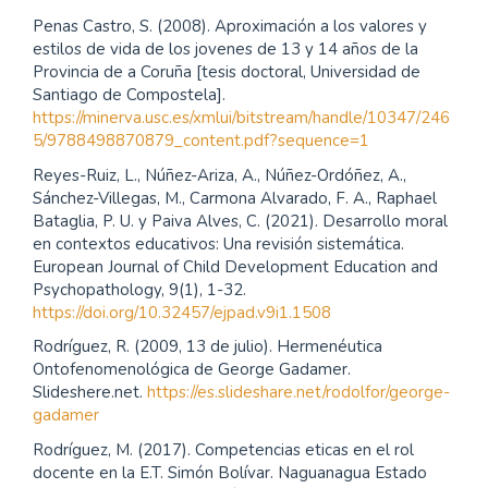
Penas Castro, S. (2008). Aproximación a los valores y
estilos de vida de los jovenes de 13 y 14 años de la
Provincia de a Coruña [tesis doctoral, Universidad de
Santiago de Compostela].
https://minerva.usc.es/xmlui/bitstream/handle/10347/246
5/9788498870879_content.pdf?sequence=1
Reyes-Ruiz, L., Núñez-Ariza, A., Núñez-Ordóñez, A.,
Sánchez-Villegas, M., Carmona Alvarado, F. A., Raphael
Bataglia, P. U. y Paiva Alves, C. (2021). Desarrollo moral
en contextos educativos: Una revisión sistemática.
European Journal of Child Development Education and
Psychopathology, 9(1), 1-32.
https://doi.org/10.32457/ejpad.v9i1.1508
Rodríguez, R. (2009, 13 de julio). Hermenéutica
Ontofenomenológica de George Gadamer.
Slideshere.net.
https://es.slideshare.net/rodolfor/george-
gadamer
Rodríguez, M. (2017). Competencias eticas en el rol
docente en la E.T. Simón Bolívar. Naguanagua Estado