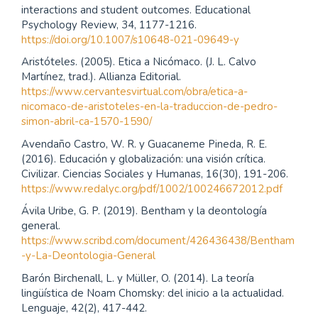
interactions and student outcomes. Educational
Psychology Review, 34, 1177-1216.
https://doi.org/10.1007/s10648-021-09649-y
Aristóteles. (2005). Etica a Nicómaco. (J. L. Calvo
Martínez, trad.). Allianza Editorial.
https://www.cervantesvirtual.com/obra/etica-a-
nicomaco-de-aristoteles-en-la-traduccion-de-pedro-
simon-abril-ca-1570-1590/
Avendaño Castro, W. R. y Guacaneme Pineda, R. E.
(2016). Educación y globalización: una visión crítica.
Civilizar. Ciencias Sociales y Humanas, 16(30), 191-206.
https://www.redalyc.org/pdf/1002/100246672012.pdf
Ávila Uribe, G. P. (2019). Bentham y la deontología
general.
https://www.scribd.com/document/426436438/Bentham
-y-La-Deontologia-General
Barón Birchenall, L. y Müller, O. (2014). La teoría
lingüística de Noam Chomsky: del inicio a la actualidad.
Lenguaje, 42(2), 417-442.