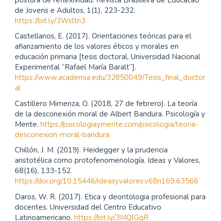
de Jovens e Adultos, 1(1), 223-232.
https://bit.ly/3Wsltn3
Castellanos, E. (2017). Orientaciones teóricas para el
afianzamiento de los valores éticos y morales en
educación primaria [tesis doctoral, Universidad Nacional
Experimental “Rafael María Baralt”].
https://www.academia.edu/32850049/Tesis_final_doctor
al
Castillero Mimenza, O. (2018, 27 de febrero). La teoría
de la desconexión moral de Albert Bandura. Psicología y
Mente.
https://psicologiaymente.com/psicologia/teoria-
desconexion-moral-bandura
Chillón, J. M. (2019). Heidegger y la prudencia
aristotélica como protofenomenología. Ideas y Valores,
68(16), 133-152.
https://doi.org/10.15446/ideasyvalores.v68n169.63566
Daros, W. R. (2017). Etica y deontologia profesional para
docentes. Universidad del Centro Educativo
Latinoamericano.
https://bit.ly/3MQlGgR