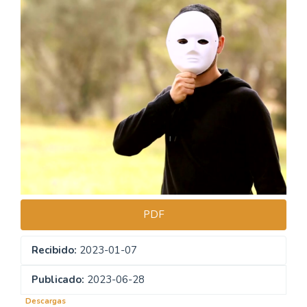
Barra
lateral
del
artículo
PDF
Recibido:
2023-01-07
Publicado:
2023-06-28
Descargas