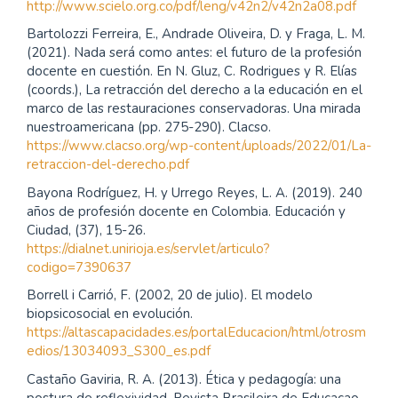
http://www.scielo.org.co/pdf/leng/v42n2/v42n2a08.pdf
Bartolozzi Ferreira, E., Andrade Oliveira, D. y Fraga, L. M.
(2021). Nada será como antes: el futuro de la profesión
docente en cuestión. En N. Gluz, C. Rodrigues y R. Elías
(coords.), La retracción del derecho a la educación en el
marco de las restauraciones conservadoras. Una mirada
nuestroamericana (pp. 275-290). Clacso.
https://www.clacso.org/wp-content/uploads/2022/01/La-
retraccion-del-derecho.pdf
Bayona Rodríguez, H. y Urrego Reyes, L. A. (2019). 240
años de profesión docente en Colombia. Educación y
Ciudad, (37), 15-26.
https://dialnet.unirioja.es/servlet/articulo?
codigo=7390637
Borrell i Carrió, F. (2002, 20 de julio). El modelo
biopsicosocial en evolución.
https://altascapacidades.es/portalEducacion/html/otrosm
edios/13034093_S300_es.pdf
Castaño Gaviria, R. A. (2013). Ética y pedagogía: una
postura de reflexividad. Revista Brasileira de Educacao