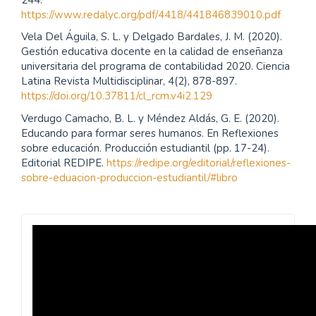
https://www.redalyc.org/pdf/4418/441846839010.pdf
Vela Del Águila, S. L. y Delgado Bardales, J. M. (2020).
Gestión educativa docente en la calidad de enseñanza
universitaria del programa de contabilidad 2020. Ciencia
Latina Revista Multidisciplinar, 4(2), 878-897.
https://doi.org/10.37811/cl_rcm.v4i2.129
Verdugo Camacho, B. L. y Méndez Aldás, G. E. (2020).
Educando para formar seres humanos. En Reflexiones
sobre educación. Producción estudiantil (pp. 17-24).
Editorial REDIPE.
https://redipe.org/editorial/reflexiones-
sobre-eduacion-produccion-estudiantil/#libro
Revista
Praxis
Pedagógica