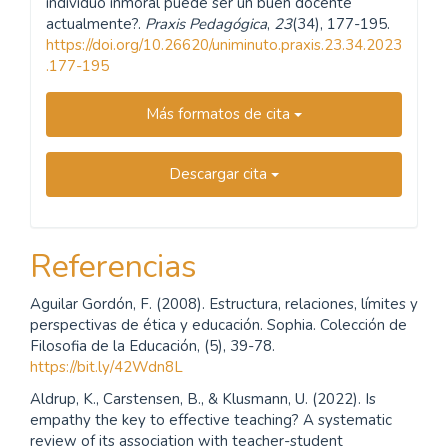
individuo inmoral puede ser un buen docente
actualmente?.
Praxis Pedagógica
,
23
(34), 177-195.
https://doi.org/10.26620/uniminuto.praxis.23.34.2023
.177-195
Más formatos de cita
Descargar cita
Referencias
Aguilar Gordón, F. (2008). Estructura, relaciones, límites y
perspectivas de ética y educación. Sophia. Colección de
Filosofia de la Educación, (5), 39-78.
https://bit.ly/42Wdn8L
Aldrup, K., Carstensen, B., & Klusmann, U. (2022). Is
empathy the key to effective teaching? A systematic
review of its association with teacher-student