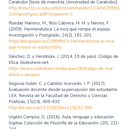
Carabobo [tesis de maestría, Universidad de Carabobo].
http://mriuc.bc.uc.edu.ve/bitstream/handle/123456789/61
10/marodriguez.pdf?sequence=1
Ruedas Marrero, M., Ríos Cabrera, M. M. y Nieves, F.
(2009). Hermenéutica: La roca que rompe el espejo.
Investigación y Postgrado, 24(2), 181-201.
https://docplayer.es/23898915-Hermeneutica-la-roca-
que-rompe-el-espejo.html
Sánchez, D. y Hendrickx, J. (2014, 19 de julio). Código de
Etica. Slideshere.net.
https://www.slideshare.net/jacques269/cdigo-de-tica-
dulce-y-jacquez
Segovia Suller, C. y Cabello Acevedo, J. P. (2017).
Evaluación docente desde la percepción del estudiante.
LEX. Revista de la Facultad de Derecho y Ciencias
Políticas, 15(19), 409-432.
http://dx.doi.org/10.21503/lex.v15i19.1384
Urgilés Campos, G. (2016). Aula, lenguaje y educación.
Sophia, Colección de Filosofía de la Educación, (20), 221-
244.