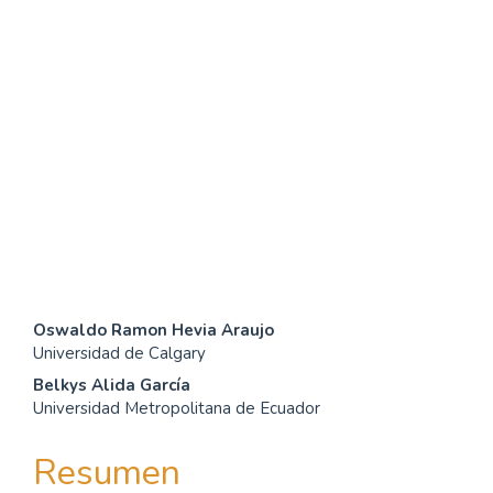
SDG16: Peace, Justice and
strong institutions (68%)
SDG4: Quality Education
(18%)
SDG10: Reduced
inequalities (5%)
Contenido
Oswaldo Ramon Hevia Araujo
Universidad de Calgary
principal
Belkys Alida García
del
Universidad Metropolitana de Ecuador
artículo
Resumen