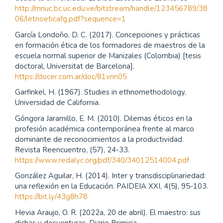
http://mriuc.bc.uc.edu.ve/bitstream/handle/123456789/38
06/letnoeticafg.pdf?sequence=1
García Londoño, D. C. (2017). Concepciones y prácticas
en formación ética de los formadores de maestros de la
escuela normal superior de Manizales (Colombia) [tesis
doctoral, Universitat de Barcelona].
https://docer.com.ar/doc/81vnn05
Garfinkel, H. (1967). Studies in ethnomethodology.
Universidad de California.
Góngora Jaramillo, E. M. (2010). Dilemas éticos en la
profesión académica contemporánea frente al marco
dominante de reconocimientos a la productividad.
Revista Reencuentro, (57), 24-33.
https://www.redalyc.org/pdf/340/34012514004.pdf
González Aguilar, H. (2014). Inter y transdisciplinariedad:
una reflexión en la Educación. PAIDEIA XXI, 4(5), 95-103.
https://bit.ly/43g8h78
Hevia Araujo, O. R. (2022a, 20 de abril). El maestro: sus
dichas y desventuras. Diario Primicia.