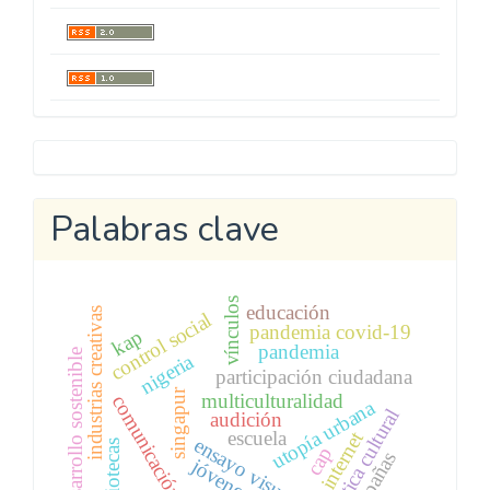
Metricool
Palabras clave
vínculos
educación
industrias creativas
control social
pandemia covid-19
kap
pandemia
desarrollo sostenible
nigeria
participación ciudadana
singapur
multiculturalidad
comunicación
utopía urbana
crítica cultural
audición
escuela
internet
ensayo visual
bibliotecas
cap
campañas
jóvenes