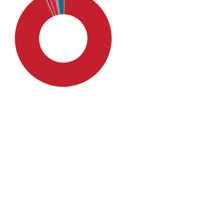
SDG4: Quality Education
(92%)
SDG16: Peace, Justice and
strong institutions (2%)
SDG10: Reduced