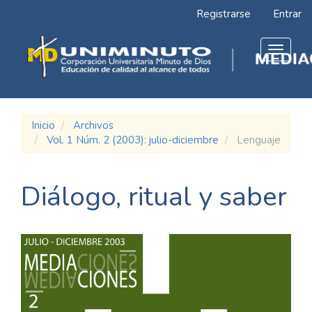
Navegación
Registrarse
Entrar
principal
Contenido
principal
Toggle
Barra
navigat
lateral
Inicio
Archivos
Vol. 1 Núm. 2 (2003): julio-diciembre
Lenguaje
Diálogo, ritual y saber
Barra
lateral
del