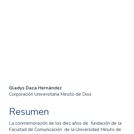
SDG16: Peace, Justice and
strong institutions (54%)
SDG4: Quality Education
(33%)
SDG10: Reduced
inequalities (3%)
Contenido
Gladys Daza Hernández
Corporación Universitaria Minuto de Dios
principal
del
Resumen
artículo
La conmemoración de los diez años de fundación de la
Facultad de Comunicación de la Universidad Minuto de