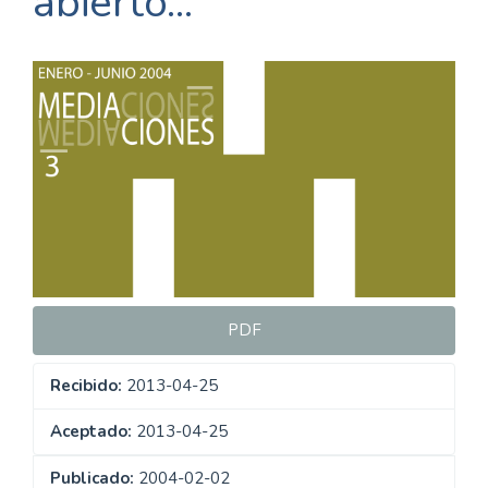
abierto...
Barra
lateral
del
artículo
PDF
Recibido:
2013-04-25
Aceptado:
2013-04-25
Publicado:
2004-02-02