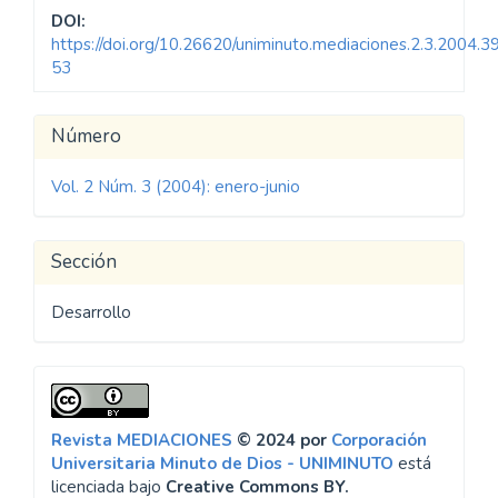
DOI:
https://doi.org/10.26620/uniminuto.mediaciones.2.3.2004.3
53
Detalles
Número
del
Vol. 2 Núm. 3 (2004): enero-junio
artículo
Sección
Desarrollo
Revista MEDIACIONES
© 2024 por
Corporación
Universitaria Minuto de Dios - UNIMINUTO
está
licenciada bajo
Creative Commons BY.