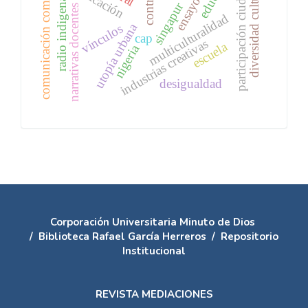
comunicación comunitaria
participación ciudadana
diversidad cultural
radio indigena
singapur
narrativas docentes
multiculturalidad
utopía urbana
vínculos
cap
industrias creativas
escuela
nigeria
desigualdad
Corporación Universitaria Minuto de Dios
/
Biblioteca Rafael García Herreros
/
Repositorio
Institucional
REVISTA MEDIACIONES