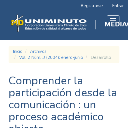
Navegación
Registrarse
Entrar
principal
Contenido
principal
Toggle
Barra
navigat
lateral
Inicio
Archivos
Vol. 2 Núm. 3 (2004): enero-junio
Desarrollo
Comprender la
participación desde la
comunicación : un
proceso académico