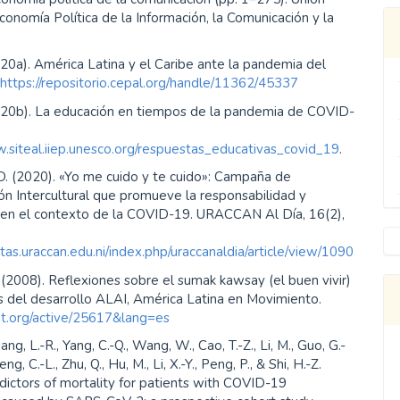
onomía Política de la Información, la Comunicación y la
0a). América Latina y el Caribe ante la pandemia del
.
https://repositorio.cepal.org/handle/11362/45337
20b). La educación en tiempos de la pandemia de COVID-
.siteal.iiep.unesco.org/respuestas_educativas_covid_19
.
D. (2020). «Yo me cuido y te cuido»: Campaña de
n Intercultural que promueve la responsabilidad y
d en el contexto de la COVID-19. URACCAN Al Día, 16(2),
istas.uraccan.edu.ni/index.php/uraccanaldia/article/view/1090
 (2008). Reflexiones sobre el sumak kawsay (el buen vivir)
as del desarrollo ALAI, América Latina en Movimiento.
net.org/active/25617&lang=es
iang, L.-R., Yang, C.-Q., Wang, W., Cao, T.-Z., Li, M., Guo, G.-
heng, C.-L., Zhu, Q., Hu, M., Li, X.-Y., Peng, P., & Shi, H.-Z.
dictors of mortality for patients with COVID-19