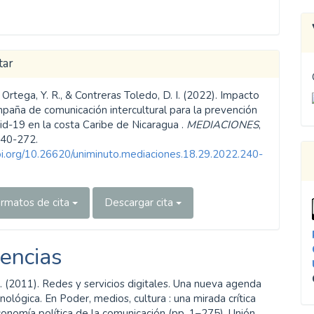
tar
rtega, Y. R., & Contreras Toledo, D. I. (2022). Impacto
mpaña de comunicación intercultural para la prevención
id-19 en la costa Caribe de Nicaragua .
MEDIACIONES
,
240-272.
doi.org/10.26620/uniminuto.mediaciones.18.29.2022.240-
rmatos de cita
Descargar cita
encias
. (2011). Redes y servicios digitales. Una nueva agenda
nológica. En Poder, medios, cultura : una mirada crítica
onomía política de la comunicación (pp. 1–275). Unión