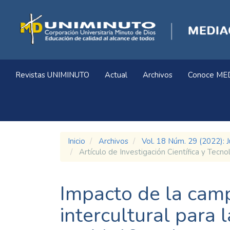
Navegación
principal
Contenido
principal
Barra
lateral
Revistas UNIMINUTO
Actual
Archivos
Conoce ME
Inicio
Archivos
Vol. 18 Núm. 29 (2022):
Artículo de Investigación Científica y Tecno
Impacto de la cam
intercultural para 