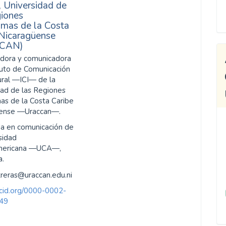
,
Universidad de
giones
mas de la Costa
 Nicaragüense
CAN)
adora y comunicadora
ituto de Comunicación
tural ―ICI― de la
dad de las Regiones
s de la Costa Caribe
üense ―Uraccan―.
da en comunicación de
sidad
mericana ―UCA―,
a.
treras@uraccan.edu.ni
orcid.org/0000-0002-
49