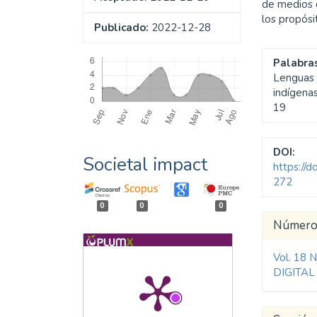
de medios d
los propós
Publicado:
2022-12-28
Descargas
Palabras
Lenguas a
indígena
19
DOI:
Societal impact
https://
272
0
0
0
Detal
Númer
del
Vol. 18 
artíc
DIGITAL