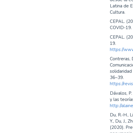
Latina de Ec
Cultura.
CEPAL. (202
COVID-19
CEPAL. (20
19.
https://www
Contreras, 
Comunicació
solidarida
36–39.
https://rev
Dávalos, P.
y las teorí
http://alai
Du, R.-H., L
Y., Du, J., Z
(2020). Pre