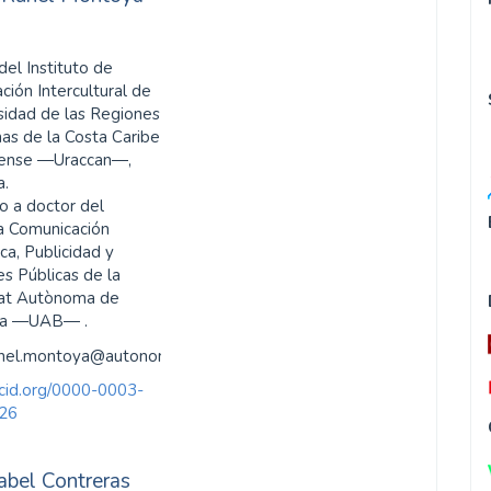
del Instituto de
ción Intercultural de
rsidad de las Regiones
s de la Costa Caribe
üense ―Uraccan―,
a.
o a doctor del
a Comunicación
ca, Publicidad y
es Públicas de la
tat Autònoma de
na ―UAB― .
unel.montoya@autonoma.cat
orcid.org/0000-0003-
26
abel Contreras