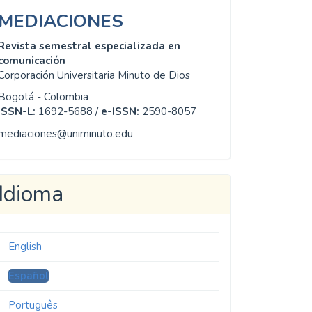
MEDIACIONES
Revista semestral especializada en
comunicación
Corporación Universitaria Minuto de Dios
Bogotá - Colombia
ISSN-L:
1692-5688 /
e-ISSN:
2590-8057
mediaciones@uniminuto.edu
Idioma
English
Español
Português