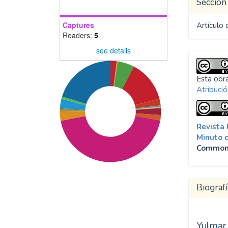
Sección
Captures
Artículo 
Readers:
5
see details
Esta obra
Atribució
Revista
Minuto 
Common
Biografí
Yulmar
SDG10: Reduced