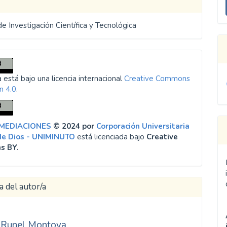
u
a
de Investigación Científica y Tecnológica
 está bajo una licencia internacional
Creative Commons
n 4.0
.
 MEDIACIONES
© 2024 por
Corporación Universitaria
de Dios - UNIMINUTO
está licenciada bajo
Creative
s BY.
a del autor/a
 Runel Montoya