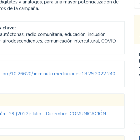
igitales y análogos, para una mayor potencialización de
itos de la campaña.
 clave:
utóctonas, radio comunitaria, educación, inclusión,
s-afrodescendientes, comunicación intercultural, COVID-
doi.org/10.26620/uniminuto.mediaciones.18.29.2022.240-
les
o
Núm. 29 (2022): Julio - Diciembre. COMUNICACIÓN
ulo
E