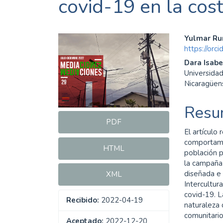
covid-19 en la cos
Barra
Cont
Yulmar Ru
https://or
lateral
princ
Dara Isabe
del
del
Universida
Nicaragüe
artículo
artíc
Resu
PDF
El artículo
comportamie
HTML
población p
la campaña 
diseñada e
XML
Intercultur
covid-19. L
Recibido:
2022-04-19
naturaleza 
comunitario 
Aceptado:
2022-12-20