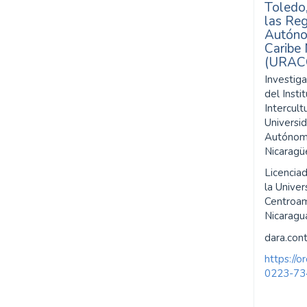
Toledo
las Re
Autóno
Caribe
(URAC
Investig
del Inst
Intercul
Universi
Autónoma
Nicarag
Licencia
la Univer
Centroa
Nicaragu
dara.con
https://
0223-73