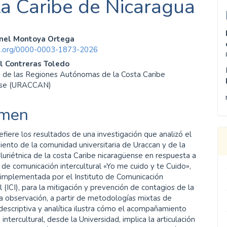
ta Caribe de Nicaragua
enido
nel Montoya Ortega
cid.org/0000-0003-1873-2026
ipal
l Contreras Toledo
d de las Regiones Autónomas de la Costa Caribe
nse (URACCAN)
ulo
men
 refiere los resultados de una investigación que analizó el
nto de la comunidad universitaria de Uraccan y de la
luriétnica de la costa Caribe nicaragüense en respuesta a
de comunicación intercultural «Yo me cuido y te Cuido»,
 implementada por el Instituto de Comunicación
al (ICI), para la mitigación y prevención de contagios de la
a observación, a partir de metodologías mixtas de
descriptiva y analítica ilustra cómo el acompañamiento
intercultural, desde la Universidad, implica la articulación