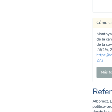
Cómo ci
Montoya O
de la ca
de la cov
18
(29), 
https://
272
Más fo
Refer
Albornoz, L
político-tec
desde la ec