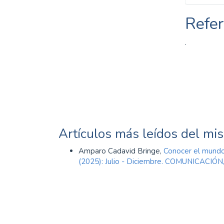
SDG12: Responsible
Refer
consumption and
production (9%)
.
SDG7: Affordable and
clean energy (9%)
Artículos más leídos del mi
Amparo Cadavid Bringe,
Conocer el mundo
(2025): Julio - Diciembre. COMUNICAC