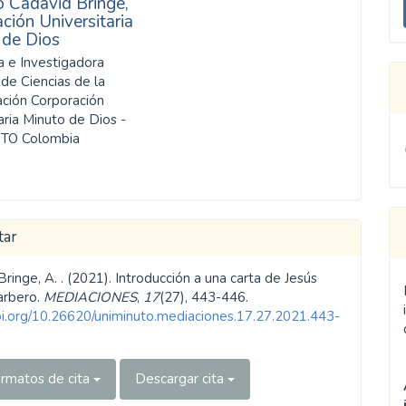
 Cadavid Bringe,
u
ción Universitaria
 de Dios
a
a e Investigadora
de Ciencias de la
ción Corporación
aria Minuto de Dios -
TO Colombia
tar
ringe, A. . (2021). Introducción a una carta de Jesús
arbero.
MEDIACIONES
,
17
(27), 443-446.
doi.org/10.26620/uniminuto.mediaciones.17.27.2021.443-
rmatos de cita
Descargar cita