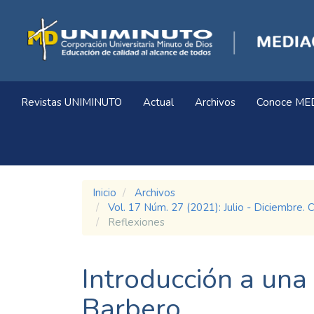
Navegación
principal
Contenido
principal
Barra
lateral
Revistas UNIMINUTO
Actual
Archivos
Conoce ME
Inicio
Archivos
Vol. 17 Núm. 27 (2021): Julio - Dicie
Reflexiones
Introducción a una
Barbero