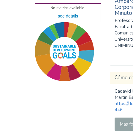
Amparo
Corpora
No metrics available.
Minuto
see details
Profesor
Facultad 
Comunica
Universit
UNIMINU
Cómo ci
Cadavid B
Martín B
https://
446
SDG11: Sustainable cities
Más fo
and communities (12%)