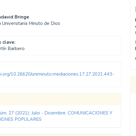
enido
david Bringe
 Universitaria Minuto de Dios
ipal
 clave:
ulo
rtín Barbero
doi.org/10.26620/uniminuto.mediaciones.17.27.2021.443-
les
o
Núm. 27 (2021): Julio - Diciembre. COMUNICACIONES Y
ulo
IONES POPULARES