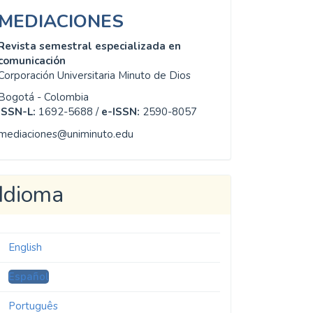
MEDIACIONES
Revista semestral especializada en
comunicación
Corporación Universitaria Minuto de Dios
Bogotá - Colombia
ISSN-L:
1692-5688 /
e-ISSN:
2590-8057
mediaciones@uniminuto.edu
Idioma
English
Español
Português