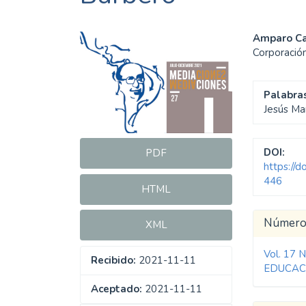
Barra
Cont
Amparo Ca
Corporación
lateral
princ
del
del
Palabras
artículo
artíc
Jesús Ma
DOI:
PDF
https://
446
HTML
Detal
Númer
XML
del
Vol. 17 
Recibido:
2021-11-11
artíc
EDUCAC
Aceptado:
2021-11-11