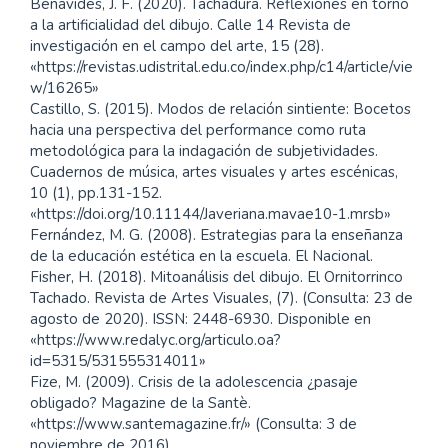
Benavides, J. F. (2020). Tachadura. Reflexiones en torno
a la artificialidad del dibujo. Calle 14 Revista de
investigación en el campo del arte, 15 (28).
«https://revistas.udistrital.edu.co/index.php/c14/article/vie
w/16265»
Castillo, S. (2015). Modos de relación sintiente: Bocetos
hacia una perspectiva del performance como ruta
metodológica para la indagación de subjetividades.
Cuadernos de música, artes visuales y artes escénicas,
10 (1), pp.131-152.
«https://doi.org/10.11144/Javeriana.mavae10-1.mrsb»
Fernández, M. G. (2008). Estrategias para la enseñanza
de la educación estética en la escuela. El Nacional.
Fisher, H. (2018). Mitoanálisis del dibujo. El Ornitorrinco
Tachado. Revista de Artes Visuales, (7). (Consulta: 23 de
agosto de 2020). ISSN: 2448-6930. Disponible en
«https://www.redalyc.org/articulo.oa?
id=5315/531555314011»
Fize, M. (2009). Crisis de la adolescencia ¿pasaje
obligado? Magazine de la Santè.
«https://www.santemagazine.fr/» (Consulta: 3 de
noviembre de 2016).