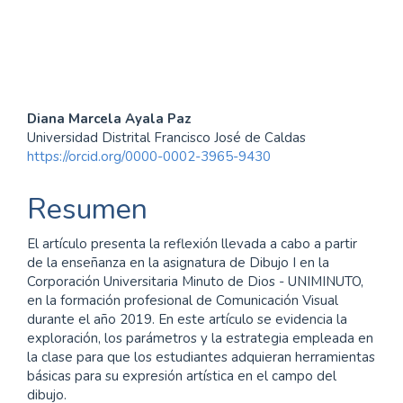
SDG8: Decent work and
economic growth (1%)
Contenido
Diana Marcela Ayala Paz
Universidad Distrital Francisco José de Caldas
principal
https://orcid.org/0000-0002-3965-9430
del
Resumen
artículo
El artículo presenta la reflexión llevada a cabo a partir
de la enseñanza en la asignatura de Dibujo I en la
Corporación Universitaria Minuto de Dios - UNIMINUTO,
en la formación profesional de Comunicación Visual
durante el año 2019. En este artículo se evidencia la
exploración, los parámetros y la estrategia empleada en
la clase para que los estudiantes adquieran herramientas
básicas para su expresión artística en el campo del
dibujo.