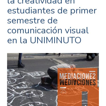
la creatividad en
estudiantes de primer
semestre de
comunicación visual
en la UNIMINUTO
Barra
lateral
del
artículo