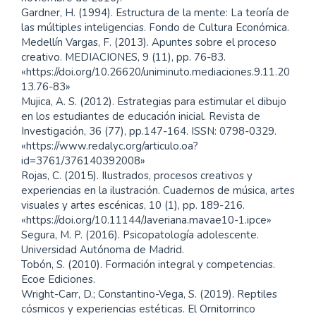
Gardner, H. (1994). Estructura de la mente: La teoría de
las múltiples inteligencias. Fondo de Cultura Económica.
Medellín Vargas, F. (2013). Apuntes sobre el proceso
creativo. MEDIACIONES, 9 (11), pp. 76-83.
«https://doi.org/10.26620/uniminuto.mediaciones.9.11.20
13.76-83»
Mujica, A. S. (2012). Estrategias para estimular el dibujo
en los estudiantes de educación inicial. Revista de
Investigación, 36 (77), pp.147-164. ISSN: 0798-0329.
«https://www.redalyc.org/articulo.oa?
id=3761/376140392008»
Rojas, C. (2015). Ilustrados, procesos creativos y
experiencias en la ilustración. Cuadernos de música, artes
visuales y artes escénicas, 10 (1), pp. 189-216.
«https://doi.org/10.11144/Javeriana.mavae10-1.ipce»
Segura, M. P. (2016). Psicopatología adolescente.
Universidad Autónoma de Madrid.
Tobón, S. (2010). Formación integral y competencias.
Ecoe Ediciones.
Wright-Carr, D.; Constantino-Vega, S. (2019). Reptiles
cósmicos y experiencias estéticas. El Ornitorrinco