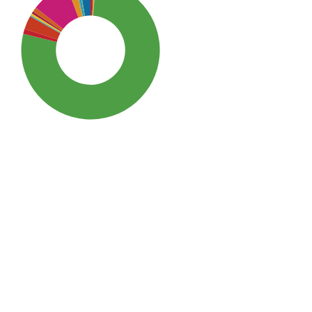
SDG3: Good health and
well-being (78%)
SDG10: Reduced
inequalities (9%)
SDG5: Gender equality