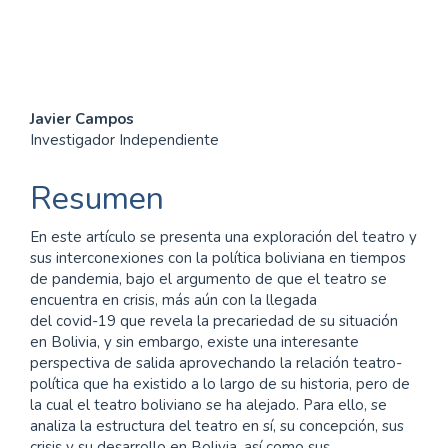
(3%)
Contenido
Javier Campos
Investigador Independiente
principal
del
Resumen
artículo
En este artículo se presenta una exploración del teatro y
sus interconexiones con la política boliviana en tiempos
de pandemia, bajo el argumento de que el teatro se
encuentra en crisis, más aún con la llegada
del covid-19 que revela la precariedad de su situación
en Bolivia, y sin embargo, existe una interesante
perspectiva de salida aprovechando la relación teatro-
política que ha existido a lo largo de su historia, pero de
la cual el teatro boliviano se ha alejado. Para ello, se
analiza la estructura del teatro en sí, su concepción, sus
crisis y su desarrollo en Bolivia, así como sus