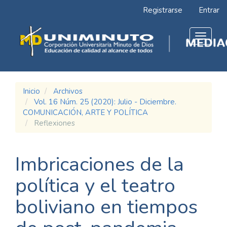
Navegación
Registrarse
Entrar
principal
Contenido
principal
Toggle
Barra
navigat
lateral
Inicio
Archivos
Vol. 16 Núm. 25 (2020): Julio - Diciembre.
COMUNICACIÓN, ARTE Y POLÍTICA
Reflexiones
Imbricaciones de la
política y el teatro
boliviano en tiempos