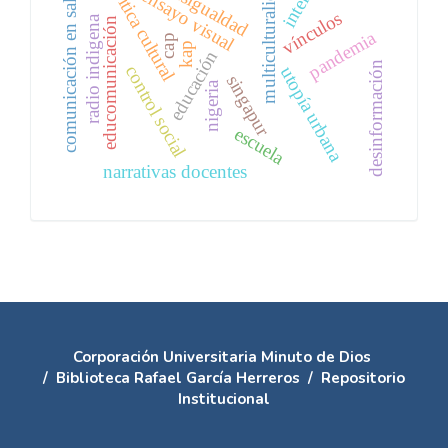
internet
multiculturalidad
desigualdad
comunicación en salud
crítica cultural
ensayo visual
vínculos
radio indigena
educomunicación
pandemia
cap
kap
educación
desinformación
control social
utopía urbana
singapur
nigeria
escuela
narrativas docentes
Corporación Universitaria Minuto de Dios
/
Biblioteca Rafael García Herreros
/
Repositorio
Institucional