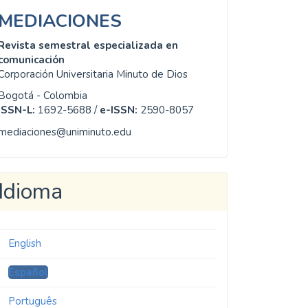
MEDIACIONES
Revista semestral especializada en
comunicación
Corporación Universitaria Minuto de Dios
Bogotá - Colombia
ISSN-L:
1692-5688 /
e-ISSN:
2590-8057
mediaciones@uniminuto.edu
Idioma
English
Español
Português