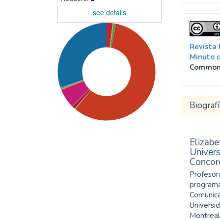
see details
Revista
Minuto 
Common
Biografí
Elizabe
Univer
Concor
Profesor
SDG5: Gender equality
programa
(57%)
Comunica
Universi
Montreal
SDG16: Peace, Justice and