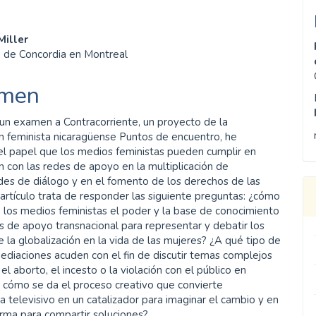
enido
Miller
d de Concordia en Montreal
ipal
men
ulo
 un examen a Contracorriente, un proyecto de la
n feminista nicaragüense Puntos de encuentro, he
el papel que los medios feministas pueden cumplir en
 con las redes de apoyo en la multiplicación de
des de diálogo y en el fomento de los derechos de las
 artículo trata de responder las siguiente preguntas: ¿cómo
 los medios feministas el poder y la base de conocimiento
s de apoyo transnacional para representar y debatir los
 la globalización en la vida de las mujeres? ¿A qué tipo de
diaciones acuden con el fin de discutir temas complejos
el aborto, el incesto o la violación con el público en
 cómo se da el proceso creativo que convierte
 televisivo en un catalizador para imaginar el cambio y en
rma para compartir soluciones?