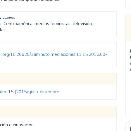
 clave:
, Centroamérica, medios feministas, televisión,
las.
doi.org/10.26620/uniminuto.mediaciones.11.15.2015.60-
les
o
úm. 15 (2015): julio-diciembre
ulo
E
ción e innovación