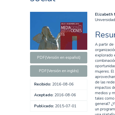
Barra
Cont
Elizabeth 
Universida
lateral
princ
del
del
Resu
artículo
artíc
A partir de
organizació
explorado 
PDF(Versión en español)
combinación
oportunida
PDF(Versión en inglés)
mujeres. El
aprovechan
de las rede
Recibido:
2016-08-06
impactos de
medios y me
Aceptado:
2016-08-06
tales como 
general? ¿Y
Publicado:
2015-07-01
un programa
una platafo
Descargas