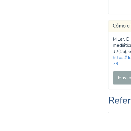
strong institutions (30%)
SDG10: Reduced
Cómo ci
inequalities (6%)
Miller, E
mediátic
11
(15), 
https://
79
Más fo
Refer
.