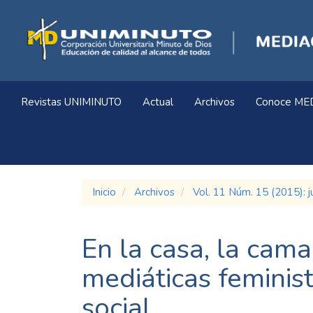
Navegación
principal
Contenido
principal
Barra
lateral
Revistas UNIMINUTO
Actual
Archivos
Conoce ME
Inicio
Archivos
Vol. 11 Núm. 15 (2015): j
En la casa, la cama 
mediáticas feminis
social