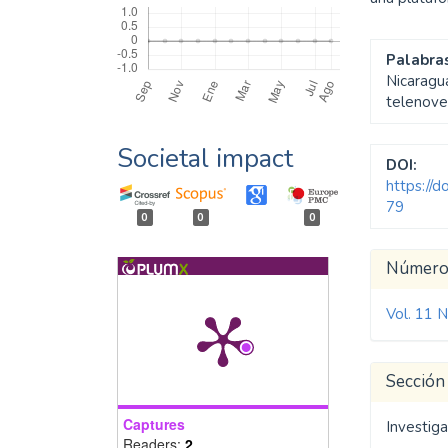
Palabras
Nicaragua
telenove
Societal impact
DOI:
https://
79
0
0
0
Detal
Númer
del
Vol. 11 N
artíc
Sección
Captures
Investiga
Readers:
2