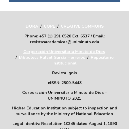
DORA
/
COPE
/
CREATIVE COMMONS
Phone: +57 (1) 291 6520 Ext. 6537 / Email:
revistasacademicas@uniminuto.edu
Corporación Universitaria Minuto de Dios
/
Biblioteca Rafael García Herreros
/
Repositorio
Institucional
Revista Ignis
eISSN: 2500-5448
Corporación Universitaria Minuto de Dios –
UNIMINUTO 2021
Higher Education Institution subject to inspection and
surveillance by the Ministry of National Education
Legal identity: Resolution 10345 dated August 1, 1990