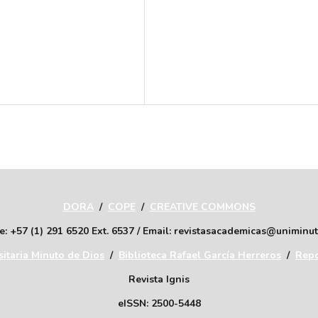
SDG11: Sustainable cities
and communities (12%)
DORA
/
COPE
/
CREATIVE COMMONS
: +57 (1) 291 6520 Ext. 6537 / Email: revistasacademicas@uniminu
itaria Minuto de Dios
/
Biblioteca Rafael García Herreros
/
Repo
Revista Ignis
eISSN: 2500-5448