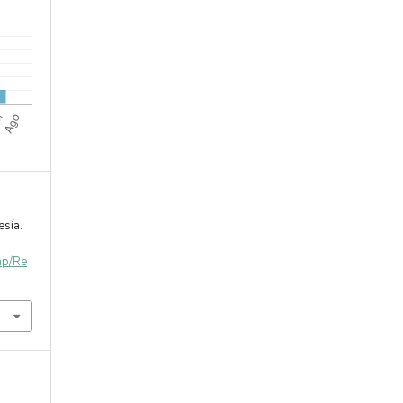
esía.
php/Re