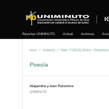
Revistas UNIMINUTO
Actual
Archivos
Avis
Inicio
/
Archivos
/
Núm. 7 (2021): Enero - Diciembre
Poesía
Alejandra y Juan Palomino
UNIMINUTO