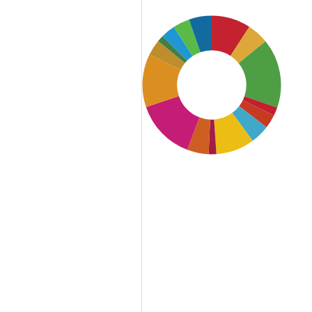
SDG3: Good health and
well-being (16%)
SDG10: Reduced inequalities
(14%)