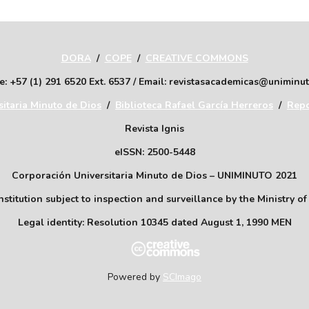
DORA
/
COPE
/
CREATIVE COMMONS
: +57 (1) 291 6520 Ext. 6537 / Email: revistasacademicas@uniminu
itaria Minuto de Dios
/
Biblioteca Rafael García Herreros
/
Repo
Revista Ignis
eISSN: 2500-5448
Corporación Universitaria Minuto de Dios – UNIMINUTO 2021
stitution subject to inspection and surveillance by the Ministry o
Legal identity: Resolution 10345 dated August 1, 1990 MEN
Powered by
SCImago