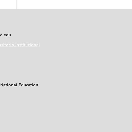
to.edu
sitorio Institucional
f National Education