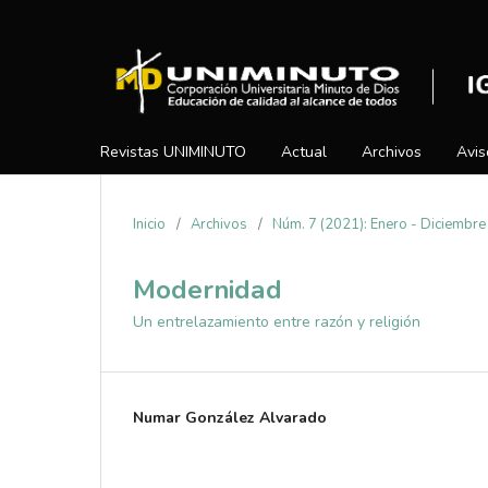
Revistas UNIMINUTO
Actual
Archivos
Avis
Inicio
/
Archivos
/
Núm. 7 (2021): Enero - Diciembre
Modernidad
Un entrelazamiento entre razón y religión
Numar González Alvarado