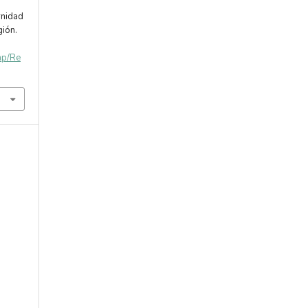
rnidad
gión.
php/Re