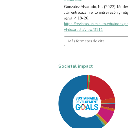
González Alvarado, N. . (2022). Mode
: Un entrelazamiento entre razón y reli
Ignis
,
7
, 18-26.
https://revistas.uniminuto.edu/index.
vFilo/article/view/3111
Más formatos de cita
Societal impact