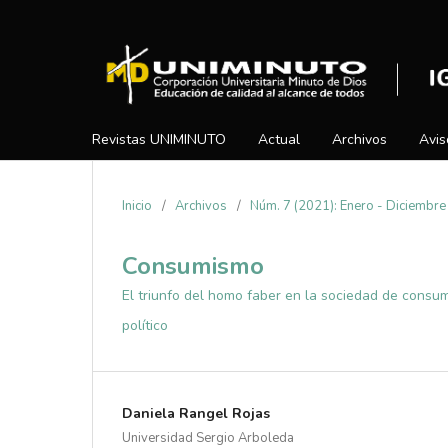
Revistas UNIMINUTO
Actual
Archivos
Avis
Inicio
/
Archivos
/
Núm. 7 (2021): Enero - Diciembre
Consumismo
El triunfo del homo faber en la sociedad de consu
político
Daniela Rangel Rojas
Universidad Sergio Arboleda