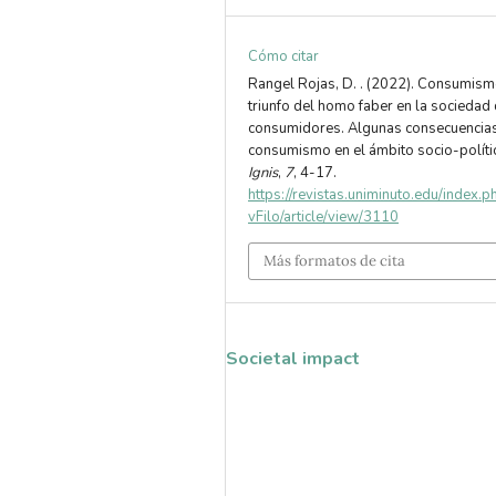
Cómo citar
Rangel Rojas, D. . (2022). Consumismo
triunfo del homo faber en la sociedad
consumidores. Algunas consecuencias
consumismo en el ámbito socio-políti
Ignis
,
7
, 4-17.
https://revistas.uniminuto.edu/index.
vFilo/article/view/3110
Más formatos de cita
Societal impact