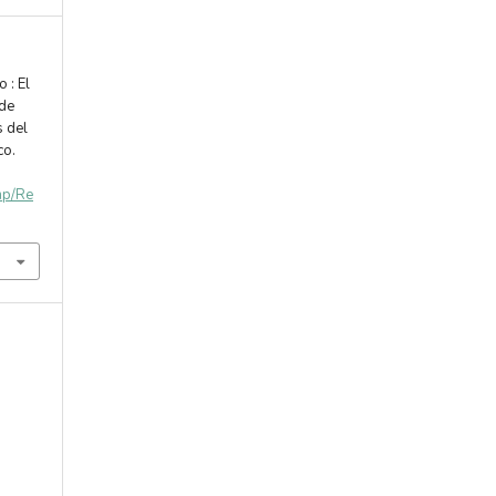
 : El
 de
 del
co.
php/Re