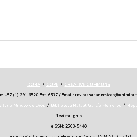
DORA
/
COPE
/
CREATIVE COMMONS
: +57 (1) 291 6520 Ext. 6537 / Email: revistasacademicas@uniminu
itaria Minuto de Dios
/
Biblioteca Rafael García Herreros
/
Repo
Revista Ignis
eISSN: 2500-5448
Corporación Universitaria Minuto de Dios – UNIMINUTO 2021