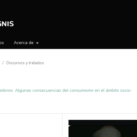
os
Acerca de
/
Discursos y tratados
midores. Algunas consecuencias del consumismo en el ámbito socio-