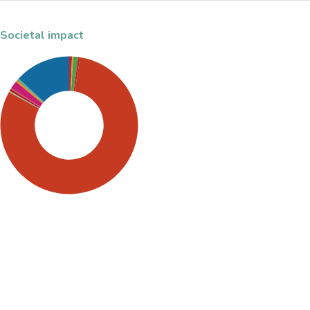
Societal impact
SDG5: Gender equality
(80%)