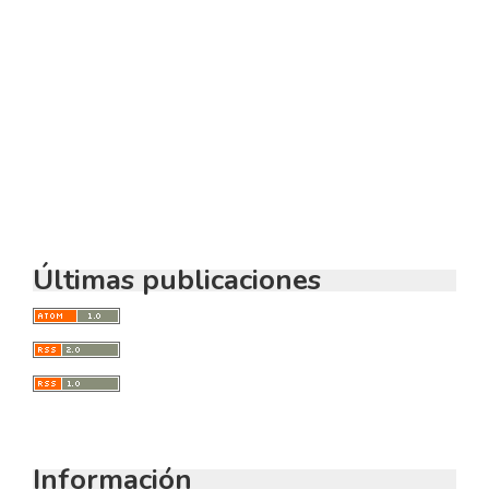
SDG16: Peace, Justice and
strong institutions (13%)
SDG10: Reduced inequalities
(2%)
Últimas publicaciones
Información