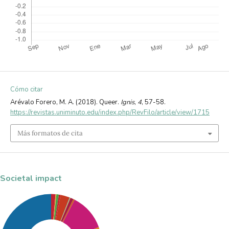
Cómo citar
Arévalo Forero, M. A. (2018). Queer.
Ignis
,
4
, 57-58.
https://revistas.uniminuto.edu/index.php/RevFilo/article/view/1715
Más formatos de cita
Societal impact