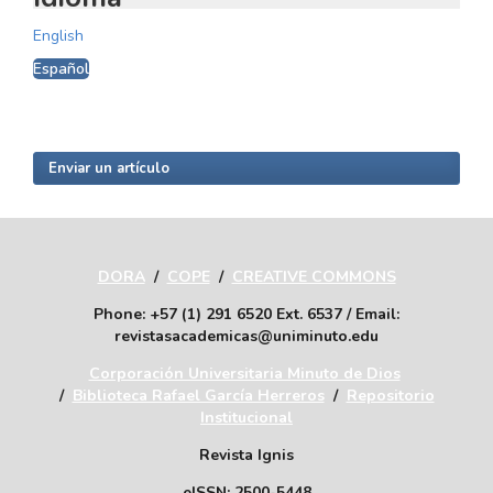
English
Español
Enviar un artículo
DORA
/
COPE
/
CREATIVE COMMONS
Phone: +57 (1) 291 6520 Ext. 6537 / Email:
revistasacademicas@uniminuto.edu
Corporación Universitaria Minuto de Dios
/
Biblioteca Rafael García Herreros
/
Repositorio
Institucional
Revista Ignis
eISSN: 2500-5448