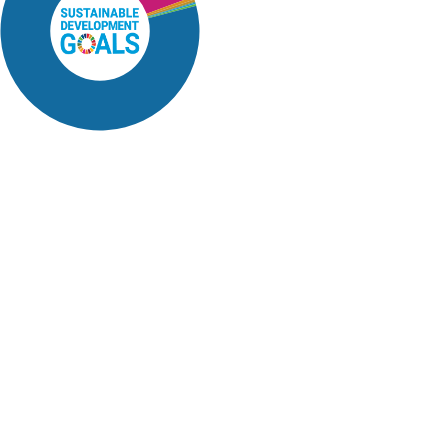
SDG16: Peace, Justice and
strong institutions (79%)
SDG10: Reduced inequalities
(12%)
SDG5: Gender equality (3%)