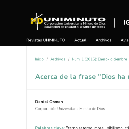
Revistas UNIMINUTO
Actual
Archivos
Avis
Inicio
/
Archivos
/
Núm. 1 (2015): Enero- diciembre
Acerca de la frase "Dios ha
Daniel Osman
Corporación Universitaria Minuto de Dios
Palabras clave:
Eterno retorno, moral, nihilismo, cr