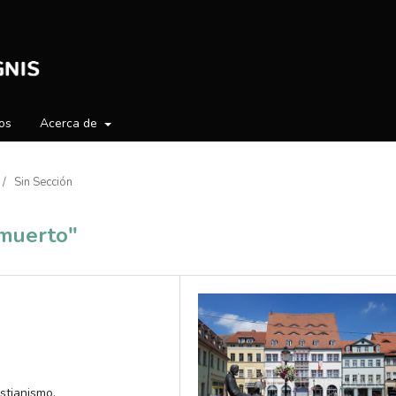
os
Acerca de
/
Sin Sección
 muerto"
istianismo.