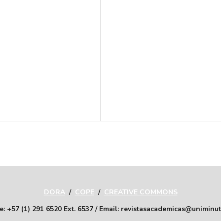
DORA
/
COPE
/
CREATIVE COMMONS
: +57 (1) 291 6520 Ext. 6537 / Email: revistasacademicas@uniminu